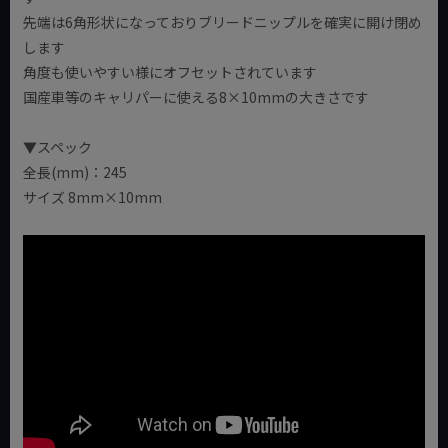
先端は6角形状になっておりブリードニップルを確実に開け閉め
します
角度も使いやすい様にオフセットされています
国産車等のキャリパーに使える8×10mmの大きさです
▼スペック
全長(mm)：245
サイズ 8mm×10mm