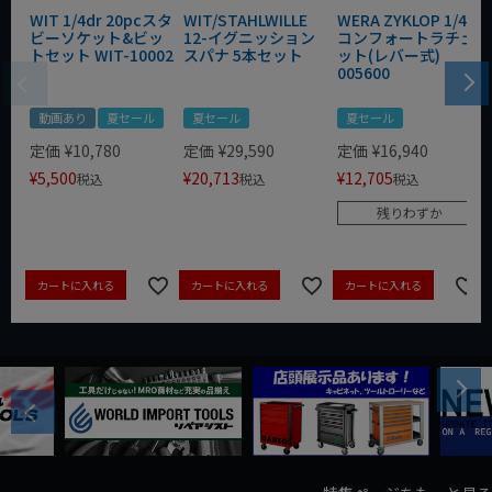
WIT 1/4dr 20pcスタ
WIT/STAHLWILLE
WERA ZYKLOP 1/4"
ビーソケット&ビッ
12-イグニッション
コンフォートラチェ
トセット WIT-10002
スパナ 5本セット
ット(レバー式)
005600
動画あり
夏セール
夏セール
夏セール
定価
¥
10,780
定価
¥
29,590
定価
¥
16,940
¥
5,500
¥
20,713
¥
12,705
税込
税込
税込
残りわずか
カートに入れる
カートに入れる
カートに入れる
Next
Previous