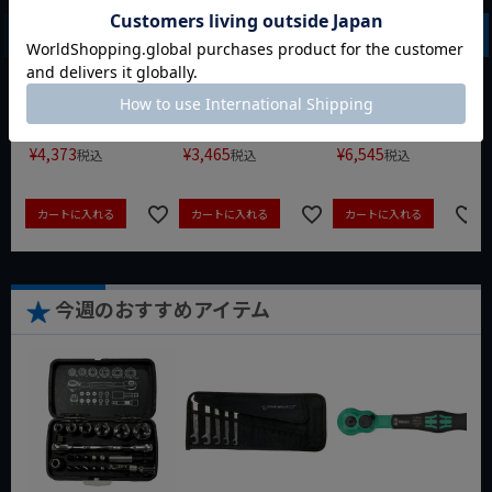
クィックツール CL-
ルマット ブラック
クイックセット
917
8721-250 KNIPEX
動画あり
夏セール
動画あり
夏セール
動画あり
夏セール
定価
¥
6,248
定価
¥
0
定価
¥
9,350
¥
4,373
¥
3,465
¥
6,545
税込
税込
税込
カートに入れる
カートに入れる
カートに入れる
今週のおすすめアイテム