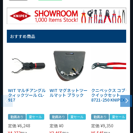
おすすめ商品
WIT マルチアングル
WIT マグネットツー
クニペックス コブラ
クィックツール CL-
ルマット ブラック
クイックセット
917
8721-250 KNIPEX
動画あり
夏セール
動画あり
夏セール
動画あり
夏セール
定価
¥
6,248
定価
¥
0
定価
¥
9,350