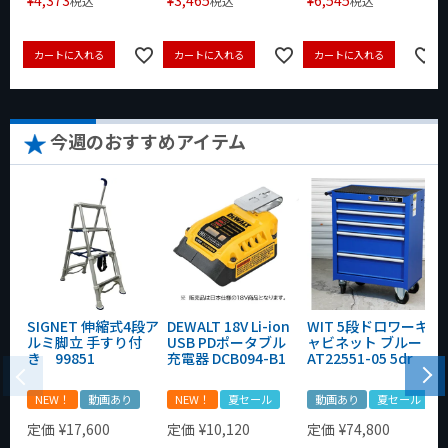
¥
4,373
¥
3,465
¥
6,545
税込
税込
税込
カートに入れる
カートに入れる
カートに入れる
今週のおすすめアイテム
SIGNET 伸縮式4段ア
DEWALT 18V Li-ion
WIT 5段ドロワーキ
ルミ脚立 手すり付
USB PDポータブル
ャビネット ブルー
き 99851
充電器 DCB094-B1
AT22551-05 5dr
NEW！
動画あり
NEW！
夏セール
動画あり
夏セール
定価
¥
17,600
定価
¥
10,120
定価
¥
74,800