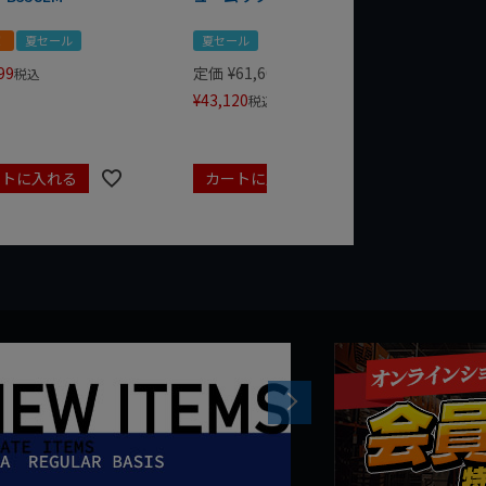
！
夏セール
夏セール
夏セール
99
定価
¥
61,600
定価
¥
24
税込
¥
43,120
¥
17,479
税込
ートに入れる
カートに入れる
カート
Next