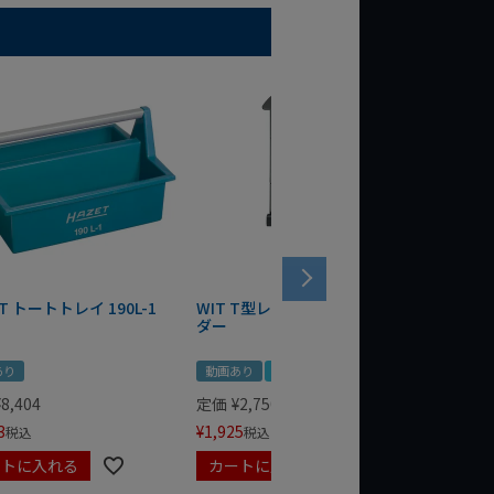
T トートトレイ 190L-1
WIT T型レンチマグネットホル
WERA
ダー
Bottle 
あり
動画あり
夏セール
定価
¥
1,
¥
1,485
¥
8,404
定価
¥
2,750
3
¥
1,925
税込
税込
ートに入れる
カートに入れる
カート