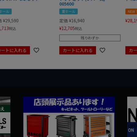
005600
セール
夏セール
NEW
価
¥
29,590
定価
¥
16,940
¥
28,1
,713
¥
12,705
税込
税込
残りわずか
カートに入れる
カートに入れる
カ