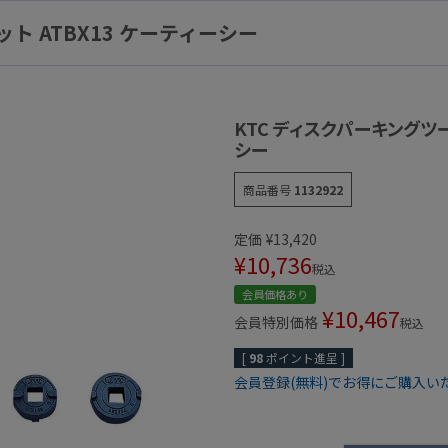
ト ATBX13 ケーティーシー
KTC ディスクパーキングツー
シー
商品番号
1132922
定価
¥
13,420
¥
10,736
税込
会員価格あり
¥
10,467
会員特別価格
税込
[
98
ポイント進呈 ]
会員登録(無料)でお得にご購入い