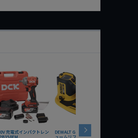
 20V 充電式インパクトレン
DEWALT GRABO 18V電動バキ
WIT/ST
PB358EM
ュームリフター DCE590N-XJ
ンチ 75