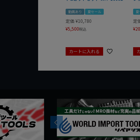
動画あり
夏セール
夏
定価
¥
10,780
定
¥
5,500
¥
20
税込
カートに入れる
Previous