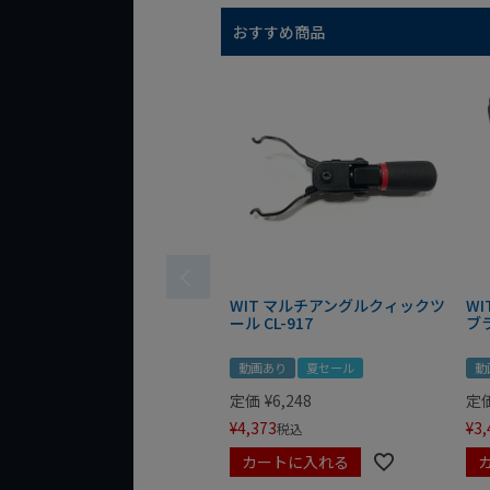
おすすめ商品
WIT マルチアングルクィックツ
W
ール CL-917
ブ
動画あり
夏セール
動
定価
¥
6,248
定
¥
4,373
¥
3,
税込
カートに入れる