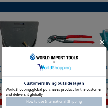
IT マグネットツールマット
クニペックス コブラ クイック
HAZE
ラック
セット 8721-250 KNIPEX
画あり
夏セール
動画あり
夏セール
動画
価
¥
0
定価
¥
9,350
定価
465
¥
6,545
¥
7,98
税込
税込
カートに入れる
カートに入れる
カ