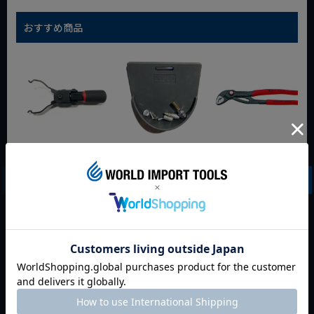
おすすめ商品
WIT マルチアングル
WIT マグネットツー
クニペックス コブラ
クィックツール CL-
ルマット ブラック
クイックセット
917
8721-250 KNIPEX
動画あり
夏セール
動画あり
夏セール
動画あり
夏セール
定価
¥
6,248
定価
¥
0
定価
¥
9,350
¥
4,373
¥
3,465
¥
6,545
税込
税込
税込
カートに入れる
カートに入れる
カートに入れる