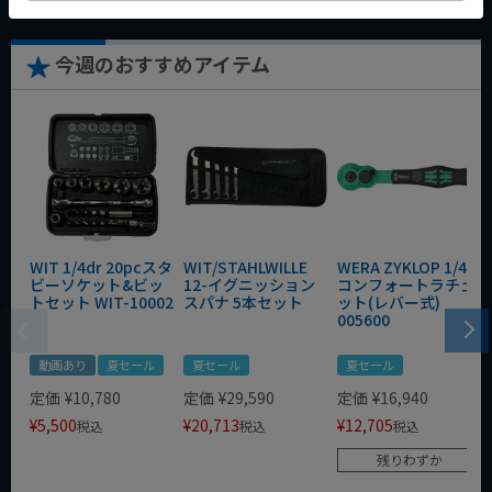
今週のおすすめアイテム
WIT 1/4dr 20pcスタ
WIT/STAHLWILLE
WERA ZYKLOP 1/4"
ビーソケット&ビッ
12-イグニッション
コンフォートラチェ
トセット WIT-10002
スパナ 5本セット
ット(レバー式)
005600
動画あり
夏セール
夏セール
夏セール
定価
¥
10,780
定価
¥
29,590
定価
¥
16,940
¥
5,500
¥
20,713
¥
12,705
税込
税込
税込
残りわずか