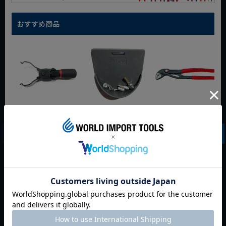
おすすめ商品
WIT マルチアングル
WIT マグネットツー
クニペックス コブラ
クィックツール CL-
ルマット ブラック
クイックセット
917
8721-250 KNIPEX
動画あり
夏セール
動画あり
夏セール
動画あり
夏セール
定価
¥
6,248
定価
¥
0
定価
¥
9,350
¥
4,373
¥
3,465
¥
6,545
税込
税込
税込
カートに入れる
カートに入れる
カートに入れる