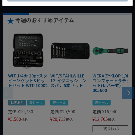
今週のおすすめアイテム
WIT 1/4dr 20pcスタ
WIT/STAHLWILLE
WERA ZYKLOP 1/4"
ビーソケット&ビッ
12-イグニッション
コンフォートラチェ
トセット WIT-10002
スパナ 5本セット
ット(レバー式)
005600
動画あり
夏セール
夏セール
夏セール
定価
¥
10,780
定価
¥
29,590
定価
¥
16,940
¥
5,500
¥
20,713
¥
12,705
税込
税込
税込
残りわずか