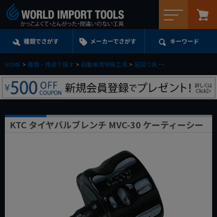
メニュー
種類でさがす
メーカーでさがす
キーワード
HOME
種類・用途で探す
自動車用特殊工具
足回り系
KTC タイヤバルブレ
KTC タイヤバルブレンチ MVC-30 ケーティーシー