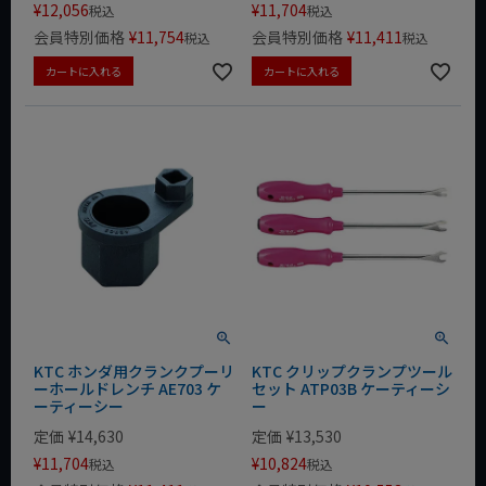
¥
12,056
¥
11,704
税込
税込
会員特別価格
¥
11,754
会員特別価格
¥
11,411
税込
税込
カートに入れる
カートに入れる
KTC ホンダ用クランクプーリ
KTC クリップクランプツール
ーホールドレンチ AE703 ケ
セット ATP03B ケーティーシ
ーティーシー
ー
定価
¥
14,630
定価
¥
13,530
¥
11,704
¥
10,824
税込
税込