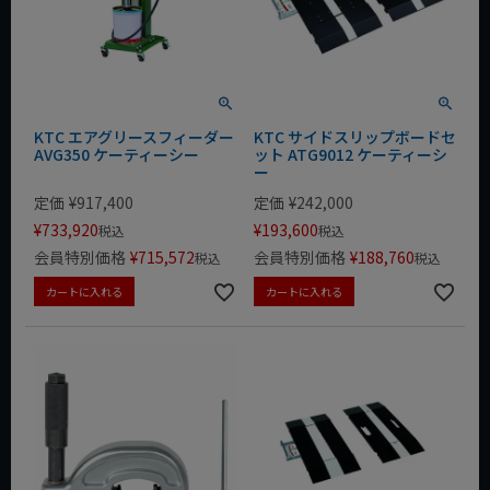
KTC エアグリースフィーダー
KTC サイドスリップボードセ
AVG350 ケーティーシー
ット ATG9012 ケーティーシ
ー
定価
¥
917,400
定価
¥
242,000
¥
733,920
¥
193,600
税込
税込
会員特別価格
¥
715,572
会員特別価格
¥
188,760
税込
税込
カートに入れる
カートに入れる