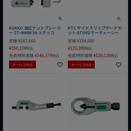
KUKKO 油圧ナットブレーカ
KTC サイドスリップボードセ
ー 27-46MM 56-3 クッコ
ット ATG92 ケーティーシー
定価
¥
187,660
定価
¥
154,000
¥
150,128
¥
123,200
税込
税込
会員特別価格
¥
146,374
会員特別価格
¥
120,120
税込
税込
カートに入れる
カートに入れる