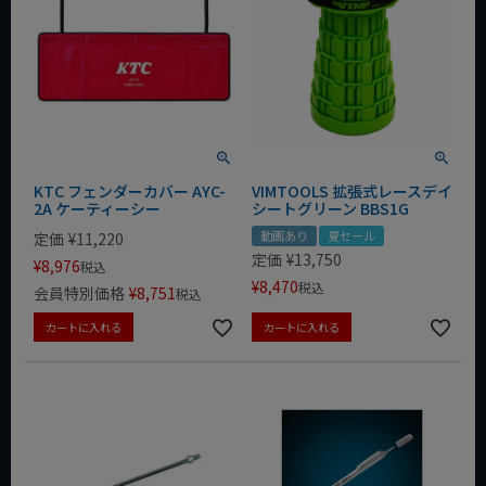
KTC フェンダーカバー AYC-
VIMTOOLS 拡張式レースデイ
2A ケーティーシー
シートグリーン BBS1G
動画あり
夏セール
定価
¥
11,220
定価
¥
13,750
¥
8,976
税込
¥
8,470
税込
会員特別価格
¥
8,751
税込
カートに入れる
カートに入れる