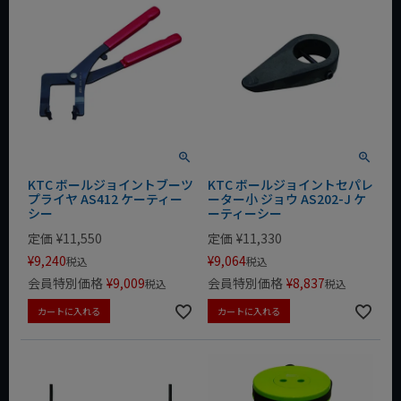
KTC ボールジョイントブーツ
KTC ボールジョイントセパレ
プライヤ AS412 ケーティー
ーター小 ジョウ AS202-J ケ
シー
ーティーシー
定価
¥
11,550
定価
¥
11,330
¥
9,240
¥
9,064
税込
税込
会員特別価格
¥
9,009
会員特別価格
¥
8,837
税込
税込
カートに入れる
カートに入れる