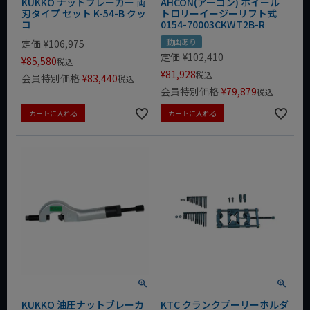
KUKKO ナットブレーカー 両
AHCON(アーコン) ホイール
刃タイプ セット K-54-B クッ
トロリーイージーリフト式
コ
0154-70003CKWT2B-R
動画あり
定価
¥
106,975
定価
¥
102,410
¥
85,580
税込
¥
81,928
税込
会員特別価格
¥
83,440
税込
会員特別価格
¥
79,879
税込
カートに入れる
カートに入れる
KUKKO 油圧ナットブレーカ
KTC クランクプーリーホルダ