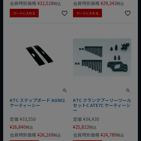
会員特別価格
¥
32,518
会員特別価格
¥
29,343
税込
税込
カートに入れる
カートに入れる
KTC ステップボード AG902
KTC クランクプーリーツール
ケーティーシー
セットC ATE7C ケーティーシ
ー
定価
¥
33,550
定価
¥
34,430
¥
26,840
¥
25,822
税込
税込
会員特別価格
¥
26,169
会員特別価格
¥
24,789
税込
税込