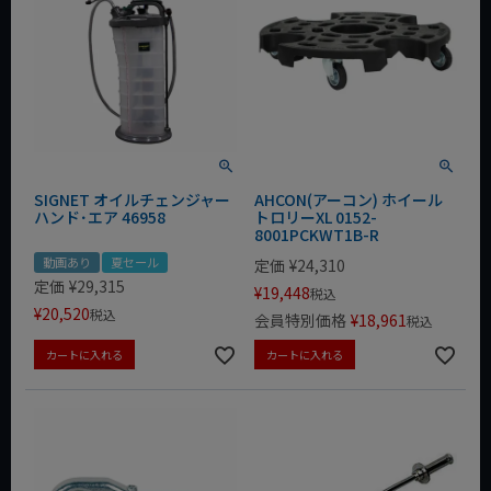
SIGNET オイルチェンジャー
AHCON(アーコン) ホイール
ハンド･エア 46958
トロリーXL 0152-
8001PCKWT1B-R
動画あり
夏セール
定価
¥
24,310
定価
¥
29,315
¥
19,448
税込
¥
20,520
税込
会員特別価格
¥
18,961
税込
カートに入れる
カートに入れる