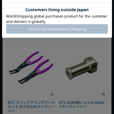
バー AUD3-AD1 ケーティーシ
トロリー 0152-
ー
6301PCKWT1B-R
定価
¥
16,720
定価
¥
16,610
¥
13,376
¥
13,288
税込
税込
会員特別価格
¥
13,041
会員特別価格
¥
12,955
税込
税込
カートに入れる
カートに入れる
KTC クリップクランプツール
KTC AUD4用ショッカ AUD4-
セット ATP2022A ケーティー
7 ケーティーシー
シー