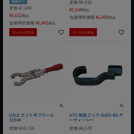
動画あり
定価
¥
6,930
定価
¥
7,040
¥
5,544
税込
¥
5,632
税込
会員特別価格
¥
5,405
税込
会員特別価格
¥
5,491
税込
カートに入れる
カートに入れる
LISLE カットオフツール
KTC 板金フック AUD3-B2 ケ
31500
ーティーシー
定価
¥
10,736
定価
¥
6,578