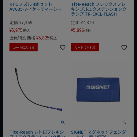
KTC ノズル 4本セット
Tite-Reach フレックスフレ
AVG35-7-7 ケーティーシー
キシブルエクステンションク
ランプ TR-EXCL-FLASH
定価
¥
7,469
定価
¥
7,370
¥
5,975
¥
5,896
税込
税込
会員特別価格
¥
5,825
税込
カートに入れる
カートに入れる
Tite-Reach レトロフレキシ
SIGNET マグネットフェンダ
ブルエクステンションクラン
ーカバー 青 46779