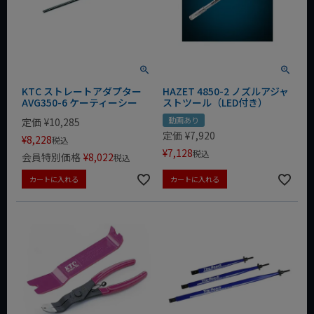
KTC ストレートアダプター
HAZET 4850-2 ノズルアジャ
AVG350-6 ケーティーシー
ストツール（LED付き）
動画あり
定価
¥
10,285
定価
¥
7,920
¥
8,228
税込
¥
7,128
税込
会員特別価格
¥
8,022
税込
カートに入れる
カートに入れる