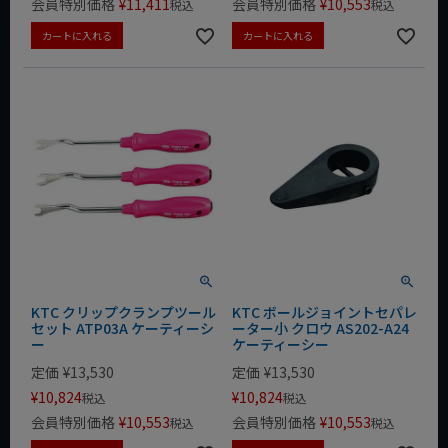
会員特別価格
¥
11,411
会員特別価格
¥
10,553
税込
税込
カートに入れる
カートに入れる
KTC クリップクランプツール
KTC ボールジョイントセパレ
セット ATP03A ケーティーシ
ーター小 クロウ AS202-A24
ー
ケーティーシー
定価
¥
13,530
定価
¥
13,530
¥
10,824
¥
10,824
税込
税込
会員特別価格
¥
10,553
会員特別価格
¥
10,553
税込
税込