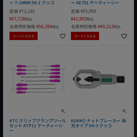
ー 7-24MM 56-1 クッコ
ー AE701 ケーティーシー
定価
¥
72,160
定価
¥
55,990
¥
57,728
¥
41,992
税込
税込
会員特別価格
¥
56,284
会員特別価格
¥
40,312
税込
税込
カートに入れる
カートに入れる
KTC クリップクランプツール
KUKKO ナットブレーカー 両
セット ATP11 ケーティーシ
刃タイプ 54-3 クッコ
ー