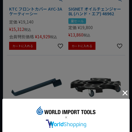
KTC フロントカバー AYC-3A
SIGNET オイルチェンジャー
ケーティーシー
8L (ハンド・エア) 46962
夏セール
定価
¥
19,140
定価
¥
19,800
¥
15,312
税込
¥
13,860
税込
会員特別価格
¥
14,929
税込
カートに入れる
カートに入れる
KTC ドライブシャフトリムー
AHCON(アーコン) ホイール