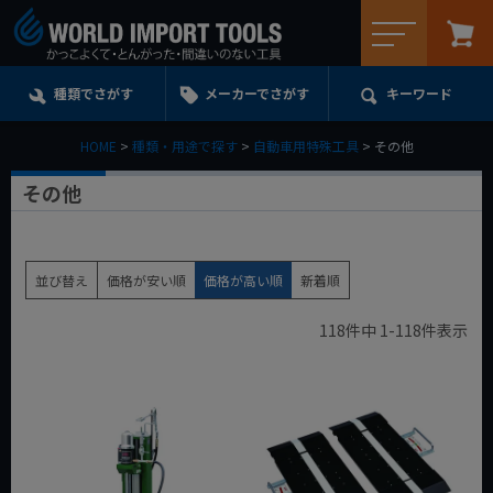
メニュー
種類でさがす
メーカーでさがす
キーワード
HOME
種類・用途で探す
自動車用特殊工具
その他
その他
並び替え
価格が安い順
価格が高い順
新着順
118
件中
1
-
118
件表示