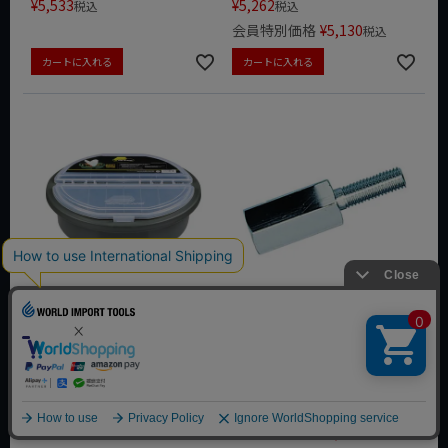
¥
5,533
¥
5,262
税込
税込
会員特別価格
¥
5,130
税込
カートに入れる
カートに入れる
PLANO バケットリッドスト
KTC ねじサイズ変換アダプタ
レージ 725001
AUD4-2225 ケーティーシー
動画あり
定価
¥
5,478
定価
¥
4,620
¥
4,382
税込
¥
4,620
税込
会員特別価格
¥
4,272
税込