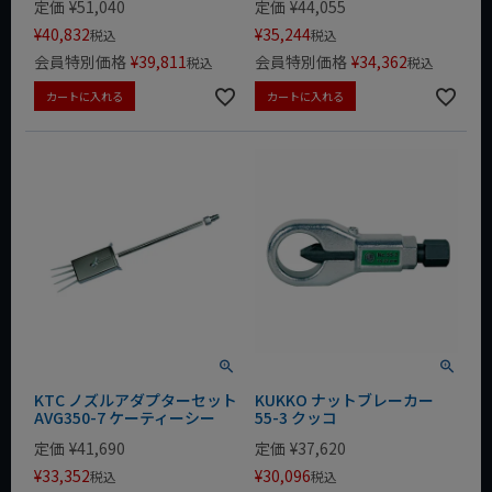
定価
¥
51,040
定価
¥
44,055
¥
40,832
¥
35,244
税込
税込
会員特別価格
¥
39,811
会員特別価格
¥
34,362
税込
税込
カートに入れる
カートに入れる
KTC ノズルアダプターセット
KUKKO ナットブレーカー
AVG350-7 ケーティーシー
55-3 クッコ
定価
¥
41,690
定価
¥
37,620
¥
33,352
¥
30,096
税込
税込