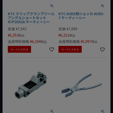
KTC クリップクランプツール
KTC AUD3用ショッカ AUD3-
アングルショートセット
7 ケーティーシー
ATP2032A ケーティーシー
定価
¥
7,942
定価
¥
7,689
¥
6,353
¥
6,151
税込
税込
会員特別価格
¥
6,194
会員特別価格
¥
5,997
税込
税込
カートに入れる
カートに入れる