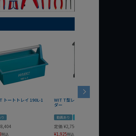
T トートトレイ 190L-1
WIT T型レンチマグネットホル
WERA
ダー
Bottle 
あり
動画あり
夏セール
定価
¥
1,
¥
1,485
¥
8,404
定価
¥
2,750
3
¥
1,925
税込
税込