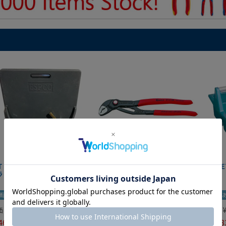
IT マグネットツールマット
クニペックス コブラ クイック
HAZE
ラック
セット 8721-250 KNIPEX
画あり
夏セール
動画あり
夏セール
動画
価
¥
0
定価
¥
9,350
定価
465
¥
6,545
¥
7,98
税込
税込