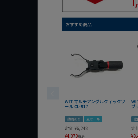
おすすめ商品
WIT マルチアングルクィックツ
W
ール CL-917
ブ
動画あり
夏セール
動
定価
¥
6,248
定
¥
4,373
¥
3,
税込