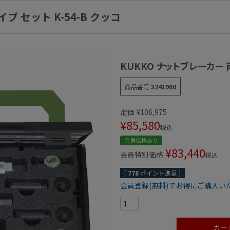
プ セット K-54-B クッコ
KUKKO ナットブレーカー 両
商品番号
3241960
定価
¥
106,975
¥
85,580
税込
会員価格あり
¥
83,440
会員特別価格
税込
[
778
ポイント進呈 ]
会員登録(無料)でお得にご購入い
カー