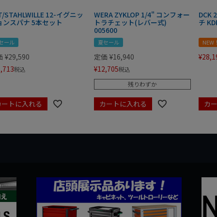
T/STAHLWILLE 12-イグニッ
WERA ZYKLOP 1/4" コンフォー
DCK
ョンスパナ 5本セット
トラチェット(レバー式)
チ KD
005600
セール
夏セール
NEW
価
¥
29,590
定価
¥
16,940
¥
28,1
,713
¥
12,705
税込
税込
残りわずか
カートに入れる
カートに入れる
カ