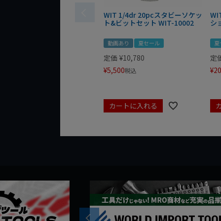
WIT 1/4dr 20pcスタビーソケッ
WI
ト&ビットセット WIT-10002
シ
動画あり
夏セール
夏
定価
¥
10,780
定
¥
5,500
¥
20
税込
カートに入れる
Previous