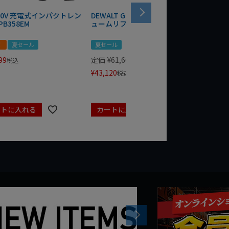
 20V 充電式インパクトレン
DEWALT GRABO 18V電動バキ
WIT/ST
PB358EM
ュームリフター DCE590N-XJ
ンチ 75
！
夏セール
夏セール
夏セール
99
定価
¥
61,600
定価
¥
24
税込
¥
43,120
¥
17,479
税込
ートに入れる
カートに入れる
カート
Next