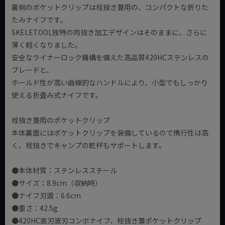
裏側のポケットクリップは栓抜き兼用の、コンパクトな折りた
たみナイフです。
SKELETOOL独特の肉抜き加工デザインはそのままに、さらに
薄く軽くなりました。
安全なライナーロック機構を備えた高品質420HCステンレスの
ブレードと、
ホールド性が高い曲線的なハンドルにより、小型でもしっかり
使える折畳み式ナイフです。
栓抜き兼用のポケットクリップ
本体裏面にはポケットクリップを装備しているので携行性は高
く、栓抜きでキャンプの乾杯もサポートします。
●本体材質：ステンレススチール
●サイズ：8.9cm（収納時）
●ナイフ刃渡：6.6cm
●重さ：42.5g
●420HC直刃波刃コンボナイフ、栓抜き兼ポケットクリップ