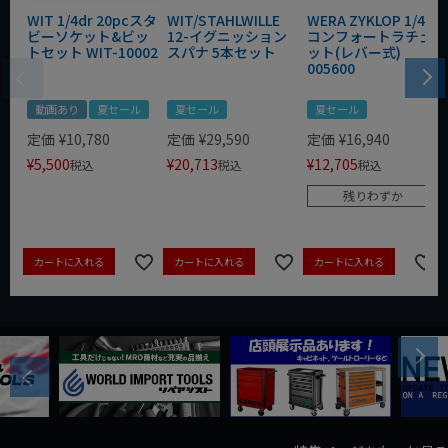
WIT 1/4dr 20pcスタ
WIT/STAHLWILLE
WERA ZYKLOP 1/4"
ビーソケット&ビッ
12-イグニッション
コンフォートラチェ
トセット WIT-10002
スパナ 5本セット
ット(レバー式)
005600
動画あり
夏セール
夏セール
夏セール
定価
¥
10,780
定価
¥
29,590
定価
¥
16,940
¥
5,500
¥
20,713
¥
12,705
税込
税込
税込
残りわずか
カートに入れる
カートに入れる
カートに入れる
Next
Previous