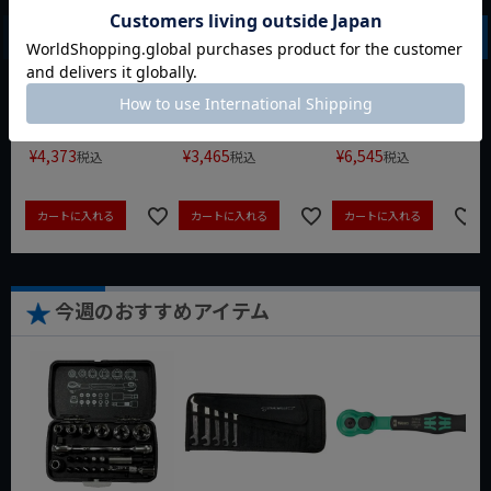
クィックツール CL-
ルマット ブラック
クイックセット
917
8721-250 KNIPEX
動画あり
夏セール
動画あり
夏セール
動画あり
夏セール
定価
¥
6,248
定価
¥
0
定価
¥
9,350
¥
4,373
¥
3,465
¥
6,545
税込
税込
税込
カートに入れる
カートに入れる
カートに入れる
今週のおすすめアイテム