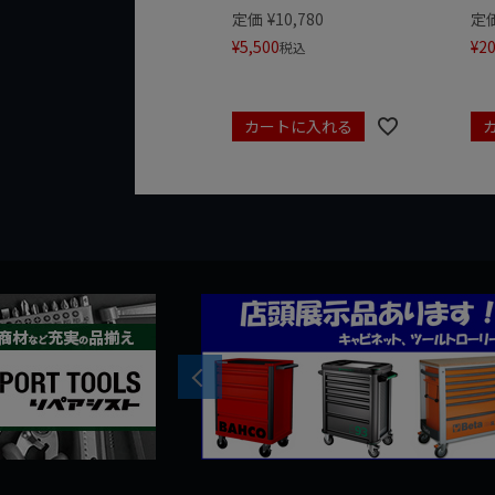
定価
¥
10,780
定
¥
5,500
¥
20
税込
カートに入れる
Previous