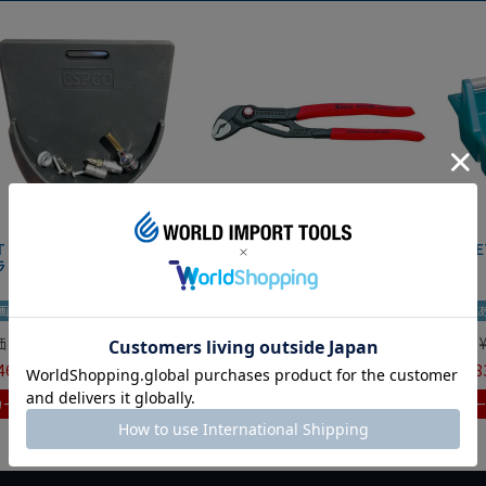
IT マグネットツールマット
クニペックス コブラ クイック
HAZE
ラック
セット 8721-250 KNIPEX
画あり
夏セール
動画あり
夏セール
動画
価
¥
0
定価
¥
9,350
定価
465
¥
6,545
¥
7,98
税込
税込
カートに入れる
カートに入れる
カ