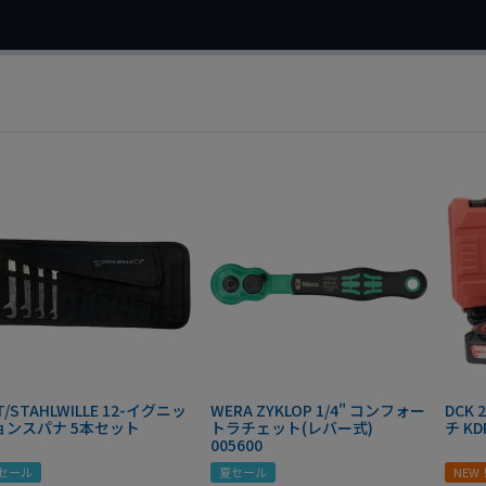
T/STAHLWILLE 12-イグニッ
WERA ZYKLOP 1/4" コンフォー
DCK
ョンスパナ 5本セット
トラチェット(レバー式)
チ KD
005600
セール
夏セール
NEW