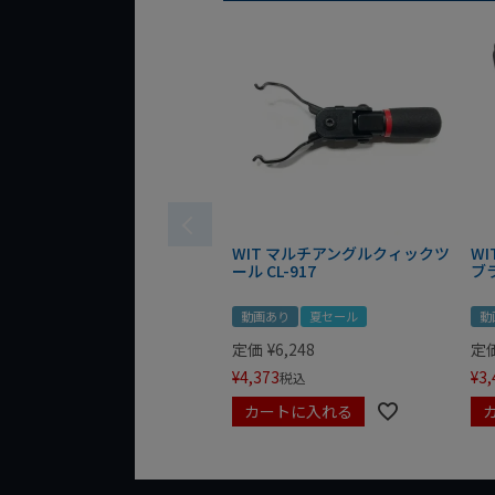
WIT マルチアングルクィックツ
W
ール CL-917
ブ
動画あり
夏セール
動
定価
¥
6,248
定
¥
4,373
¥
3,
税込
カートに入れる