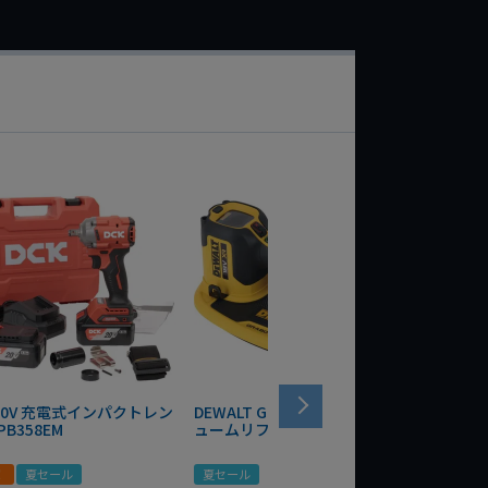
 20V 充電式インパクトレン
DEWALT GRABO 18V電動バキ
WIT/ST
PB358EM
ュームリフター DCE590N-XJ
ンチ 75
！
夏セール
夏セール
夏セール