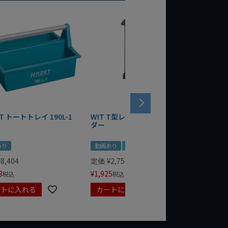
T トートトレイ 190L-1
WIT T型レンチマグネットホル
WERA
ダー
Bottle 
あり
動画あり
夏セール
定価
¥
1,
¥
1,485
¥
8,404
定価
¥
2,750
3
¥
1,925
税込
税込
ートに入れる
カートに入れる
カート