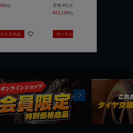
99
定価
¥
61,600
定価
¥
24
税込
¥
43,120
¥
17,479
税込
ートに入れる
カートに入れる
カート
Next