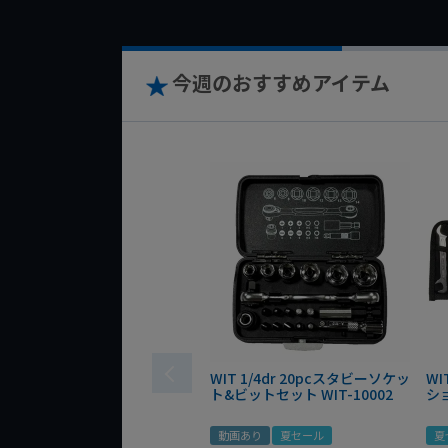
今週のおすすめアイテム
WIT 1/4dr 20pcスタビーソケッ
WI
ト&ビットセット WIT-10002
シ
動画あり
夏セール
夏