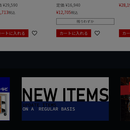
価
¥
29,590
定価
¥
16,940
¥
28,1
,713
¥
12,705
税込
税込
残りわずか
カートに入れる
カートに入れる
カ