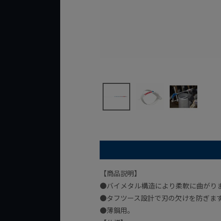
【商品説明】
●バイメタル構造により柔軟に曲がり
●タフツース設計で刃の欠けを防ぎま
●薄鋼用。