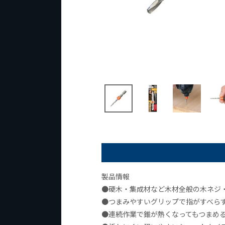
製品情報
●硬木・集成材など木材全般の木ネジ
●つまみやすいグリップで指がすべら
●連続作業で錐が熱くなってもつまめ