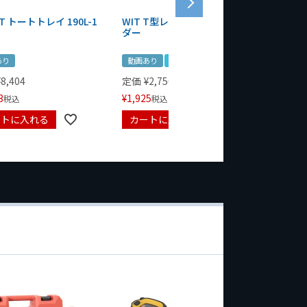
T トートトレイ 190L-1
WIT T型レンチマグネットホル
WERA
ダー
Bottle 
あり
動画あり
夏セール
定価
¥
1,
¥
1,485
¥
8,404
定価
¥
2,750
3
¥
1,925
税込
税込
ートに入れる
カートに入れる
カート