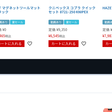
IT マグネットツールマット
クニペックス コブラ クイック
HAZE
ラック
セット 8721-250 KNIPEX
画あり
夏セール
動画あり
夏セール
動画
価
¥
0
定価
¥
9,350
定価
465
¥
6,545
¥
7,98
税込
税込
カートに入れる
カートに入れる
カ