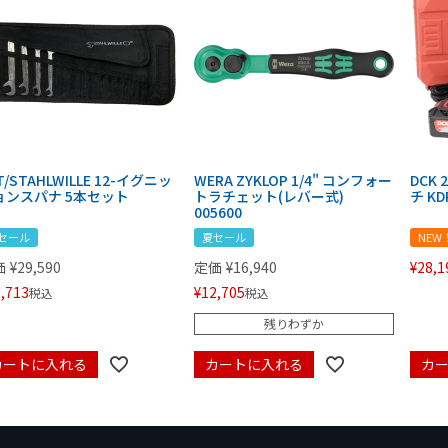
T/STAHLWILLE 12-イグニッ
WERA ZYKLOP 1/4" コンフォー
DCK
ョンスパナ 5本セット
トラチェット(レバー式)
チ KD
005600
セール
夏セール
NEW
価
¥
29,590
定価
¥
16,940
¥
28,1
,713
¥
12,705
税込
税込
残りわずか
カートに入れる
カートに入れる
カ