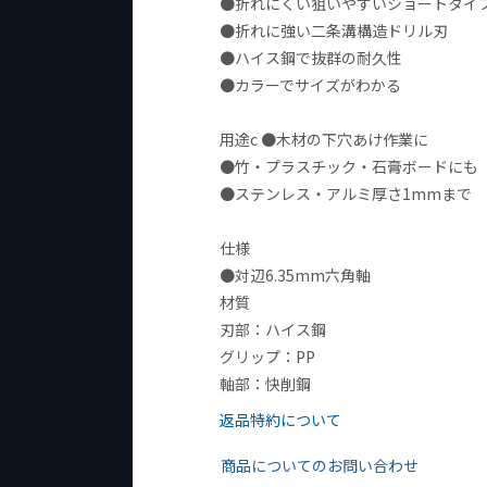
●折れにくい狙いやすいショートタイ
●折れに強い二条溝構造ドリル刃
●ハイス鋼で抜群の耐久性
●カラーでサイズがわかる
用途c ●木材の下穴あけ作業に
●竹・プラスチック・石膏ボードにも
●ステンレス・アルミ厚さ1mmまで
仕様
●対辺6.35mm六角軸
材質
刃部：ハイス鋼
グリップ：PP
軸部：快削鋼
返品特約について
商品についてのお問い合わせ