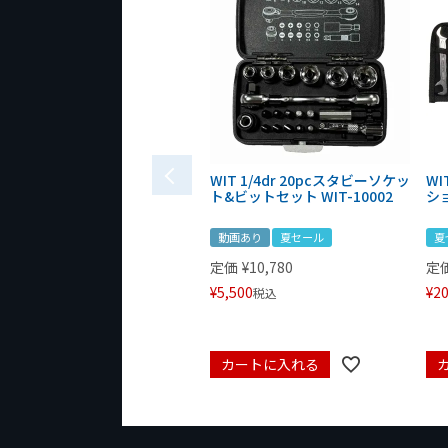
WIT 1/4dr 20pcスタビーソケッ
WI
ト&ビットセット WIT-10002
シ
動画あり
夏セール
夏
定価
¥
10,780
定
¥
5,500
¥
20
税込
カートに入れる