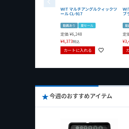
WIT マルチアングルクィックツ
W
ール CL-917
ブ
動画あり
夏セール
動
定価
¥
6,248
定
¥
4,373
¥
3,
税込
カートに入れる
今週のおすすめアイテム