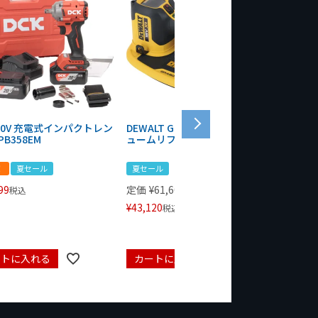
 20V 充電式インパクトレン
DEWALT GRABO 18V電動バキ
WIT/ST
PB358EM
ュームリフター DCE590N-XJ
ンチ 75
！
夏セール
夏セール
夏セール
99
定価
¥
61,600
定価
¥
24
税込
¥
43,120
¥
17,479
税込
ートに入れる
カートに入れる
カート