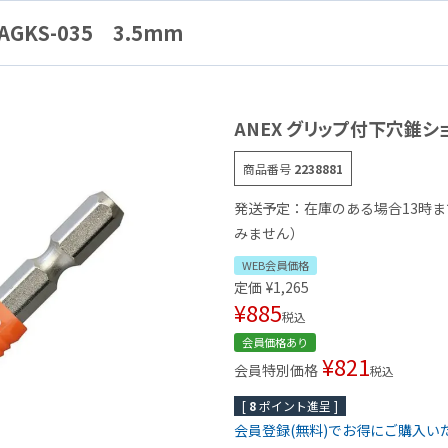
KS-035 3.5mm
ANEX グリップ付下穴錐ショー
商品番号
2238881
発送予定：在庫のある場合13時
みません）
WEB会員価格
定価
¥
1,265
¥
885
税込
会員価格あり
¥
821
会員特別価格
税込
[
8
ポイント進呈 ]
会員登録(無料)でお得にご購入い