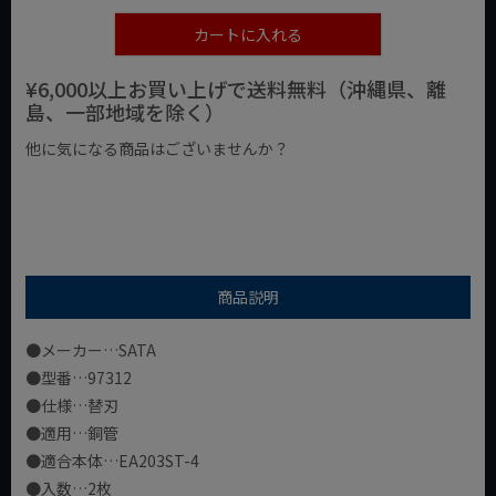
カートに入れる
¥6,000以上お買い上げで送料無料（沖縄県、離
島、一部地域を除く）
他に気になる商品はございませんか？
¥1,000以下の商品
¥1,000台の商品
¥2,000台の商品
商品説明
●メーカー…SATA
●型番…97312
●仕様…替刃
●適用…銅管
●適合本体…EA203ST-4
●入数…2枚