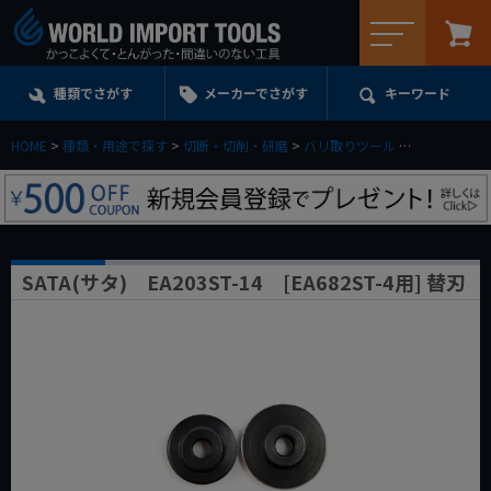
メニュー
種類でさがす
メーカーでさがす
キーワード
HOME
種類・用途で探す
切断・切削・研磨
バリ取りツール
SATA(サタ) E
SATA(サタ) EA203ST-14 [EA682ST-4用] 替刃