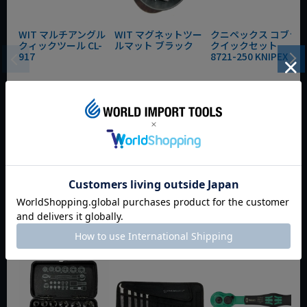
WIT マルチアングル
WIT マグネットツー
クニペックス コブラ
クィックツール CL-
ルマット ブラック
クイックセット
917
8721-250 KNIPEX
動画あり
夏セール
動画あり
夏セール
動画あり
夏セール
定価
¥
6,248
定価
¥
0
定価
¥
9,350
¥
4,373
¥
3,465
¥
6,545
税込
税込
税込
カートに入れる
カートに入れる
カートに入れる
今週のおすすめアイテム