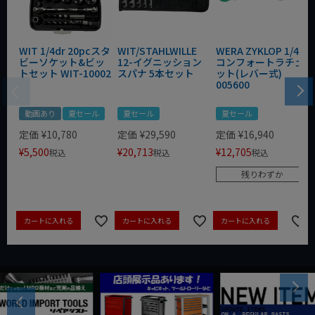
WIT 1/4dr 20pcスタ
WIT/STAHLWILLE
WERA ZYKLOP 1/4"
ビーソケット&ビッ
12-イグニッション
コンフォートラチェ
トセット WIT-10002
スパナ 5本セット
ット(レバー式)
005600
動画あり
夏セール
夏セール
夏セール
定価
¥
10,780
定価
¥
29,590
定価
¥
16,940
¥
5,500
¥
20,713
¥
12,705
税込
税込
税込
残りわずか
カートに入れる
カートに入れる
カートに入れる
Next
Previous