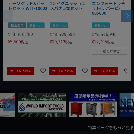
ビーソケット&ビッ
12-イグニッション
コンフォートラチェ
トセット WIT-10002
スパナ 5本セット
ット(レバー式)
005600
動画あり
夏セール
夏セール
夏セール
定価
¥
10,780
定価
¥
29,590
定価
¥
16,940
¥
5,500
¥
20,713
¥
12,705
税込
税込
税込
残りわずか
カートに入れる
カートに入れる
カートに入れる
Next
Previous
特集ページをもっと見る