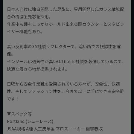
日本人向けに独自開発した足型に、専用開発したガラス繊維配
合の樹脂製先芯を採用。
作業中も踵をしっかりホールド出来る踵カウンターとスタビラ
イザー機能もあり。
高い反射率の3M社製リフレクターで、暗い所での視認性を確
保。
インソールは通気性が高いOrtholite社製を装備しているので、
快適な履き心地が提供されます。
日頃から安全作業靴を愛用されている方々が、安全性、快適
性、そしてファッション性を、今まで以上に手にできる安全靴
です！
▼スペック等
Portland (シューレース)
JSAA規格 A種 人工皮革製 プロスニーカー 衝撃吸収