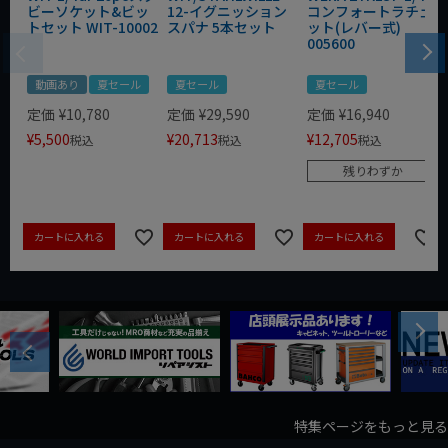
ビーソケット&ビッ
12-イグニッション
コンフォートラチェ
トセット WIT-10002
スパナ 5本セット
ット(レバー式)
005600
動画あり
夏セール
夏セール
夏セール
定価
¥
10,780
定価
¥
29,590
定価
¥
16,940
¥
5,500
¥
20,713
¥
12,705
税込
税込
税込
残りわずか
カートに入れる
カートに入れる
カートに入れる
Next
Previous
特集ページをもっと見る