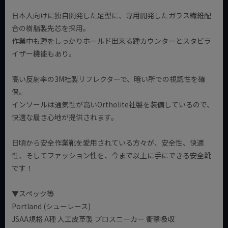
日本人向けに独自開発した足型に、専用開発したガラス繊維配
合の樹脂製先芯を採用。
作業中も踵をしっかりホールド出来る踵カウンターとスタビラ
イザー機能もあり。
高い反射率の3M社製リフレクターで、暗い所での視認性を確
保。
インソールは通気性が高いOrtholite社製を装備しているので、
快適な履き心地が提供されます。
日頃から安全作業靴を愛用されている方々が、安全性、快適
性、そしてファッション性を、今まで以上に手にできる安全靴
です！
▼スペック等
Portland (シューレース)
JSAA規格 A種 人工皮革製 プロスニーカー 衝撃吸収