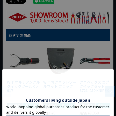
おすすめ商品
WIT マルチアングル
WIT マグネットツー
クニペックス コブラ
クィックツール CL-
ルマット ブラック
クイックセット
917
8721-250 KNIPEX
動画あり
夏セール
動画あり
夏セール
動画あり
夏セール
定価
¥
6,248
定価
¥
0
定価
¥
9,350