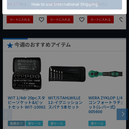
¥
4,373
¥
3,465
¥
6,545
税込
税込
税込
カートに入れる
カートに入れる
カートに入れる
今週のおすすめアイテム
WIT 1/4dr 20pcスタ
WIT/STAHLWILLE
WERA ZYKLOP 1/4"
ビーソケット&ビッ
12-イグニッション
コンフォートラチェ
トセット WIT-10002
スパナ 5本セット
ット(レバー式)
005600
動画あり
夏セール
夏セール
夏セール