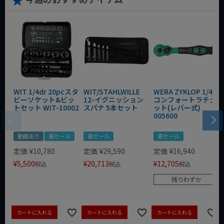
WIT 1/4dr 20pcスタ
WIT/STAHLWILLE
WERA ZYKLOP 1/4"
ビーソケット&ビッ
12-イグニッション
コンフォートラチェ
トセット WIT-10002
スパナ 5本セット
ット(レバー式)
005600
動画あり
夏セール
夏セール
夏セール
定価
¥
10,780
定価
¥
29,590
定価
¥
16,940
¥
5,500
¥
20,713
¥
12,705
税込
税込
税込
残りわずか
カートに入れる
カートに入れる
カートに入れる