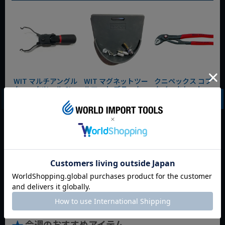
WIT マルチアングル
WIT マグネットツー
クニペックス コブラ
クィックツール CL-
ルマット ブラック
クイックセット
917
8721-250 KNIPEX
動画あり
夏セール
動画あり
夏セール
動画あり
夏セール
定価
¥
6,248
定価
¥
0
定価
¥
9,350
¥
4,373
¥
3,465
¥
6,545
税込
税込
税込
カートに入れる
カートに入れる
カートに入れる
今週のおすすめアイテム