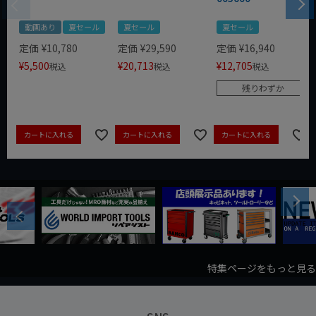
動画あり
夏セール
夏セール
夏セール
定価
¥
10,780
定価
¥
29,590
定価
¥
16,940
¥
5,500
¥
20,713
¥
12,705
税込
税込
税込
残りわずか
カートに入れる
カートに入れる
カートに入れる
Next
Previous
特集ページをもっと見る