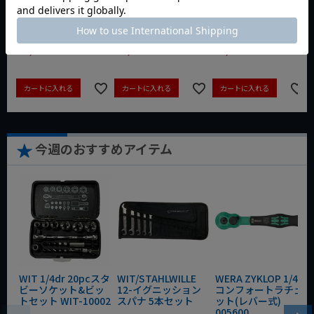
動画あり
夏セール
動画あり
夏セール
動画あり
夏セール
定価
¥
6,248
定価
¥
0
定価
¥
9,350
¥
4,373
¥
3,465
¥
6,545
税込
税込
税込
カートに入れる
カートに入れる
カートに入れる
今週のおすすめアイテム
WIT 1/4dr 20pcスタ
WIT/STAHLWILLE
WERA ZYKLOP 1/4"
ビーソケット&ビッ
12-イグニッション
コンフォートラチェ
トセット WIT-10002
スパナ 5本セット
ット(レバー式)
005600