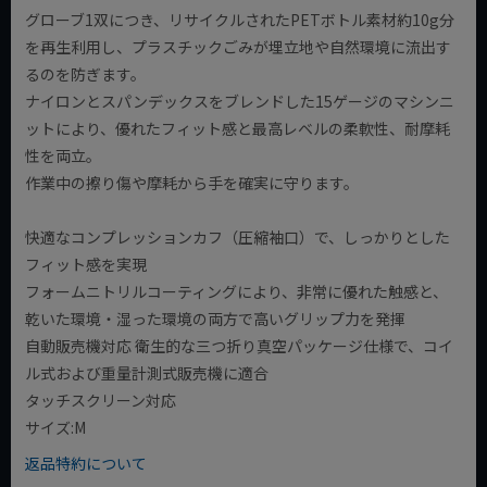
グローブ1双につき、リサイクルされたPETボトル素材約10g分
を再生利用し、プラスチックごみが埋立地や自然環境に流出す
るのを防ぎます。
ナイロンとスパンデックスをブレンドした15ゲージのマシンニ
ットにより、優れたフィット感と最高レベルの柔軟性、耐摩耗
性を両立。
作業中の擦り傷や摩耗から手を確実に守ります。
快適なコンプレッションカフ（圧縮袖口）で、しっかりとした
フィット感を実現
フォームニトリルコーティングにより、非常に優れた触感と、
乾いた環境・湿った環境の両方で高いグリップ力を発揮
自動販売機対応 衛生的な三つ折り真空パッケージ仕様で、コイ
ル式および重量計測式販売機に適合
タッチスクリーン対応
サイズ:M
返品特約について