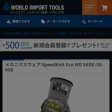
メニュー
種類でさがす
メーカーでさがす
キーワード
HOME
種類・用途で探す
グローブ・安全靴・ツナギe.t.c.
グローブ
メカニクス
メカニクスウェア SpeedKnit Eco MD S6DE-58-
008