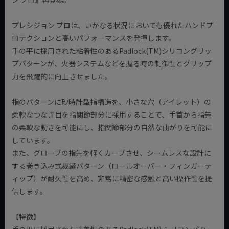
プレシジョン プロは、いかなる状況においても優れたハンドプ
ロテクションと高いパフォーマンスを発揮します。
手の平に採用された粘着性のあるPadlock(TM)シリコングリッ
プパターンが、火器システムなどを握る時の制御性とグリップ
力を飛躍的に向上させました。
指のパターンに砂時計型指構造を、小さな穴（アイレット）の
柔軟なつなぎ目を指関節部分に採用することで、手首から指先
の柔軟な動きを可能にし、指関節部分の自然な曲がりを可能に
しています。
また、グローブの指先を軽くカーブさせ、シームレスな設計に
する巻き込み式裁縫パターン（ロールオーバー・フィンガーテ
ィップ）が耐久性を高め、非常に精密な感触と高い操作性を提
供します。
【特徴】