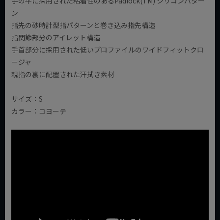
手の平に採用された粘着性のあるPadlock(TM) シリコンパター
ン
指先の砂時計型指パターンと巻き込み指先構造
指関節部分のアイレット構造
手首部分に採用された低いプロファイルのワイドフィットクロ
ージャ
親指の裏に配置された汗拭き素材
サイズ：S
カラー：コヨーテ