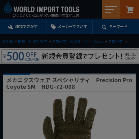
メニュー
種類でさがす
メーカーでさがす
キーワード
HOME
種類・用途で探す
グローブ・安全靴・ツナギe.t.c.
グローブ
メカニク
メカニクスウェア スペシャリティ Precision Pro
Coyote SM HDG-72-008