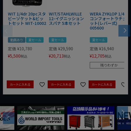
WIT 1/4dr 20pcスタ
WIT/STAHLWILLE
WERA ZYKLOP 1/4"
ビーソケット&ビッ
12-イグニッション
コンフォートラチェ
トセット WIT-10002
スパナ 5本セット
ット(レバー式)
005600
動画あり
夏セール
夏セール
夏セール
定価
¥
10,780
定価
¥
29,590
定価
¥
16,940
¥
5,500
¥
20,713
¥
12,705
税込
税込
税込
残りわずか
カートに入れる
カートに入れる
カートに入れる
Next
Previous