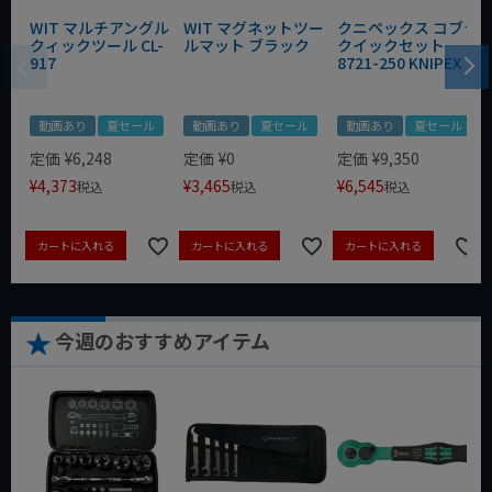
WIT マルチアングル
WIT マグネットツー
クニペックス コブラ
クィックツール CL-
ルマット ブラック
クイックセット
917
8721-250 KNIPEX
動画あり
夏セール
動画あり
夏セール
動画あり
夏セール
定価
¥
6,248
定価
¥
0
定価
¥
9,350
¥
4,373
¥
3,465
¥
6,545
税込
税込
税込
カートに入れる
カートに入れる
カートに入れる
今週のおすすめアイテム