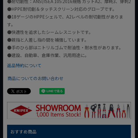
●耐切創性：ANSI/ISEA 105:2016規格 カットA2、摩耗3、穿刺2
●HPPE耐切創＆タッチスクリーン対応のグローブです。
●18ゲージのHPPEシェルで、A2レベルの耐切創性がありま
す。
●快適性を追求したシームレスニットです。
●親指と人差し指の間を補強しています。
●手のひら部はニトリルゴムで耐油性・耐水性があります。
●建設、自動車、倉庫作業、汎用用途に。
返品特約について
商品についてのお問い合わせ
おすすめ商品