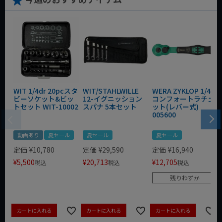
WIT 1/4dr 20pcスタ
WIT/STAHLWILLE
WERA ZYKLOP 1/4"
ビーソケット&ビッ
12-イグニッション
コンフォートラチェ
トセット WIT-10002
スパナ 5本セット
ット(レバー式)
005600
動画あり
夏セール
夏セール
夏セール
定価
¥
10,780
定価
¥
29,590
定価
¥
16,940
¥
5,500
¥
20,713
¥
12,705
税込
税込
税込
残りわずか
カートに入れる
カートに入れる
カートに入れる