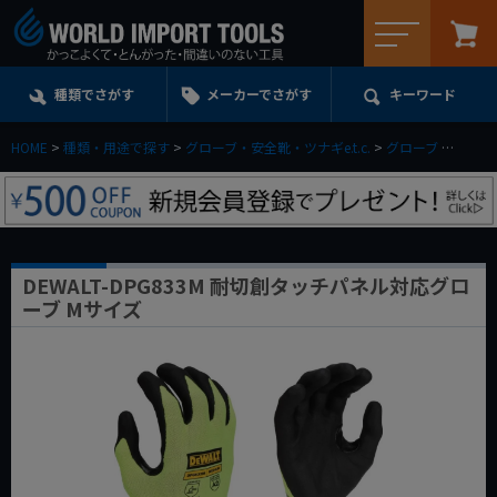
メニュー
種類でさがす
メーカーでさがす
キーワード
HOME
種類・用途で探す
グローブ・安全靴・ツナギe.t.c.
グローブ
DEWA
DEWALT-DPG833M 耐切創タッチパネル対応グロ
ーブ Mサイズ