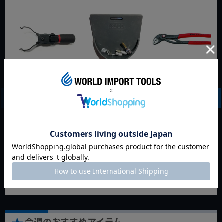
WIT マルチアングル
WIT マグネットツー
クニペックス コブラ
クィックツール CL-
ルマット ブラック
クイックセット
917
8721-250 KNIPEX
動画あり
夏セール
動画あり
夏セール
動画あり
夏セール
定価
¥
6,248
定価
¥
0
定価
¥
9,350
¥
4,373
¥
3,465
¥
6,545
税込
税込
税込
カートに入れる
カートに入れる
カートに入れる
今週のおすすめアイテム