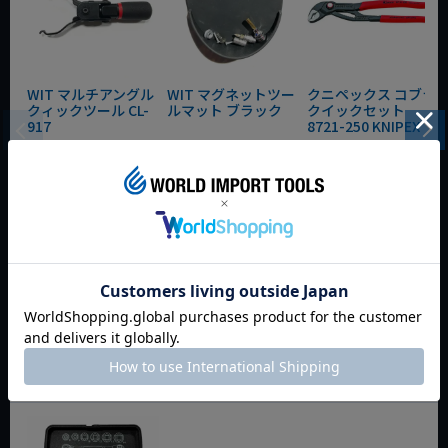
WIT マルチアングル
WIT マグネットツー
クニペックス コブラ
クィックツール CL-
ルマット ブラック
クイックセット
917
8721-250 KNIPEX
動画あり
夏セール
動画あり
夏セール
動画あり
夏セール
定価
¥
6,248
定価
¥
0
定価
¥
9,350
¥
4,373
¥
3,465
¥
6,545
税込
税込
税込
カートに入れる
カートに入れる
カートに入れる
今週のおすすめアイテム