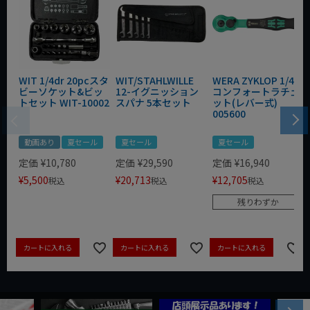
WIT 1/4dr 20pcスタ
WIT/STAHLWILLE
WERA ZYKLOP 1/4"
ビーソケット&ビッ
12-イグニッション
コンフォートラチェ
トセット WIT-10002
スパナ 5本セット
ット(レバー式)
005600
動画あり
夏セール
夏セール
夏セール
定価
¥
10,780
定価
¥
29,590
定価
¥
16,940
¥
5,500
¥
20,713
¥
12,705
税込
税込
税込
残りわずか
カートに入れる
カートに入れる
カートに入れる