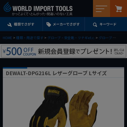
メニュー
種類でさがす
メーカーでさがす
キーワード
HOME
種類・用途で探す
グローブ・安全靴・ツナギe.t.c.
グローブ
DEWA
DEWALT-DPG216L レザーグローブ Lサイズ