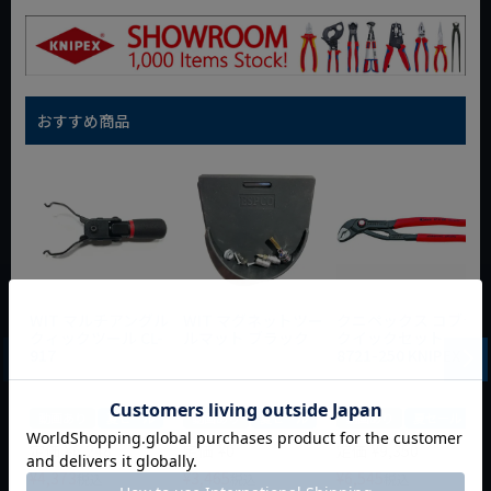
おすすめ商品
WIT マルチアングル
WIT マグネットツー
クニペックス コブラ
クィックツール CL-
ルマット ブラック
クイックセット
917
8721-250 KNIPEX
動画あり
夏セール
動画あり
夏セール
動画あり
夏セール
定価
¥
6,248
定価
¥
0
定価
¥
9,350
¥
4,373
¥
3,465
¥
6,545
税込
税込
税込