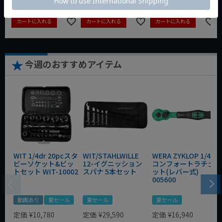
カートに入れる
カートに入れる
カートに入れる
今週のおすすめアイテム
WIT 1/4dr 20pcスタ
WIT/STAHLWILLE
WERA ZYKLOP 1/4"
ビーソケット&ビッ
12-イグニッション
コンフォートラチェ
トセット WIT-10002
スパナ 5本セット
ット(レバー式)
005600
動画あり
夏セール
夏セール
夏セール
定価
¥
10,780
定価
¥
29,590
定価
¥
16,940