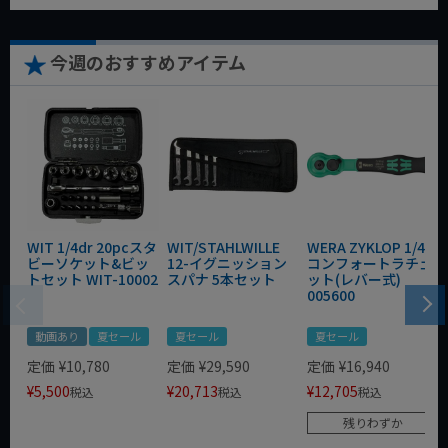
今週のおすすめアイテム
WIT 1/4dr 20pcスタ
WIT/STAHLWILLE
WERA ZYKLOP 1/4"
ビーソケット&ビッ
12-イグニッション
コンフォートラチェ
トセット WIT-10002
スパナ 5本セット
ット(レバー式)
005600
動画あり
夏セール
夏セール
夏セール
定価
¥
10,780
定価
¥
29,590
定価
¥
16,940
¥
5,500
¥
20,713
¥
12,705
税込
税込
税込
残りわずか