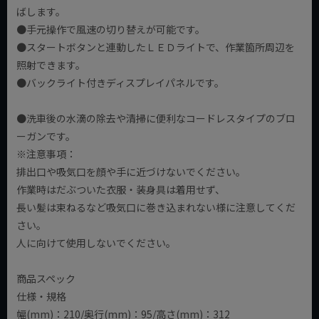
ばします。
●手元操作で風速の切り替えが可能です。
●スタートボタンと連動したＬＥＤライトで、作業箇所周辺を
照射できます。
●バックライト付きディスプレイパネルです。
●洗車後の水滴の除去や清掃に便利なコードレスタイプのブロ
ーガンです。
※注意事項：
排出口や吸気口を顔や手に近づけないでください。
作業時はだぶついた衣服・装身具は着用せず、
長い髪は束ねるなど吸気口に巻き込まれない様に注意してくだ
さい。
人に向けて使用しないでください。
商品スペック
仕様・規格
幅(mm)：210/奥行(mm)：95/高さ(mm)：312