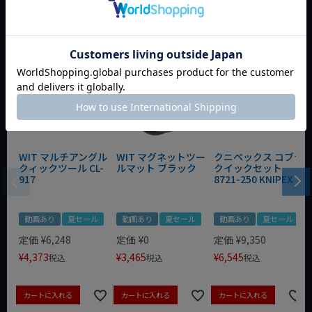
おすすめ商品
WIT マルチアングル
WIT マグネットツー
クニペックス コブラ
クィックツール CL-
ルマット ブラック
クイックセット
917
8721-250 KNIPEX
動画あり
夏セール
動画あり
夏セール
動画あり
夏セール
定価
¥
6,248
定価
¥
0
定価
¥
9,350
¥
4,373
¥
3,465
¥
6,545
税込
税込
税込
カートに入れる
カートに入れる
カートに入れる