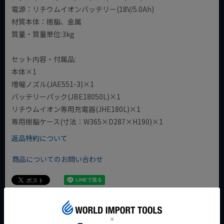
電源：リチウムイオンバッテリー(18V/5.0Ah)
材質本体：樹脂、金属
質量・質量単位:3kg
セット内容・付属品:
本体×1
増幅ノズル(JAE551-3)×1
バッテリーパック(JBE18050L)×1
リチウムイオン専用充電器(JHE180L)×1
専用樹脂ケース(寸法：W365×D287×H190)×1
返品特約について
商品についてのお問い合わせ