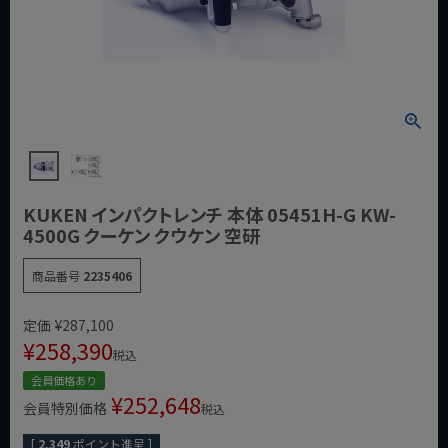
KUKEN インパクトレンチ 本体 05451H-G KW-
4500G クーケン クウケン 空研
商品番号
2235406
定価
¥
287,100
¥
258,390
税込
会員価格あり
¥
252,648
会員特別価格
税込
[
2,349
ポイント進呈 ]