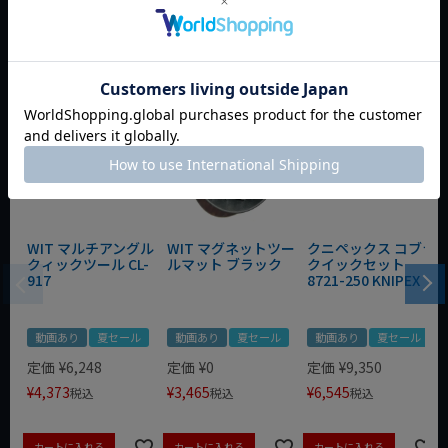
おすすめ商品
WIT マルチアングル
WIT マグネットツー
クニペックス コブラ
クィックツール CL-
ルマット ブラック
クイックセット
917
8721-250 KNIPEX
動画あり
夏セール
動画あり
夏セール
動画あり
夏セール
定価
¥
6,248
定価
¥
0
定価
¥
9,350
¥
4,373
¥
3,465
¥
6,545
税込
税込
税込
カートに入れる
カートに入れる
カートに入れる