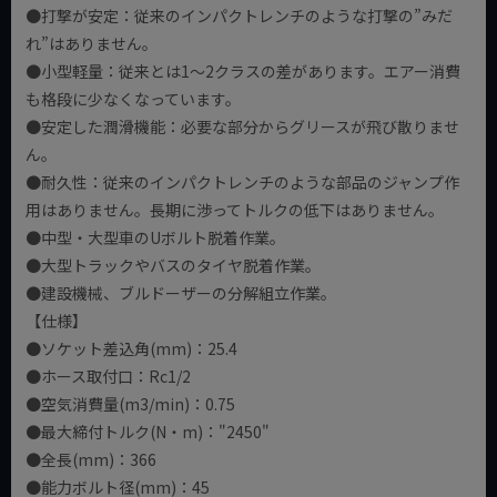
●打撃が安定：従来のインパクトレンチのような打撃の”みだ
れ”はありません。
●小型軽量：従来とは1～2クラスの差があります。エアー消費
も格段に少なくなっています。
●安定した潤滑機能：必要な部分からグリースが飛び散りませ
ん。
●耐久性：従来のインパクトレンチのような部品のジャンプ作
用はありません。長期に渉ってトルクの低下はありません。
●中型・大型車のUボルト脱着作業。
●大型トラックやバスのタイヤ脱着作業。
●建設機械、ブルドーザーの分解組立作業。
【仕様】
●ソケット差込角(mm)：25.4
●ホース取付口：Rc1/2
●空気消費量(m3/min)：0.75
●最大締付トルク(N・m)："2450"
●全長(mm)：366
●能力ボルト径(mm)：45