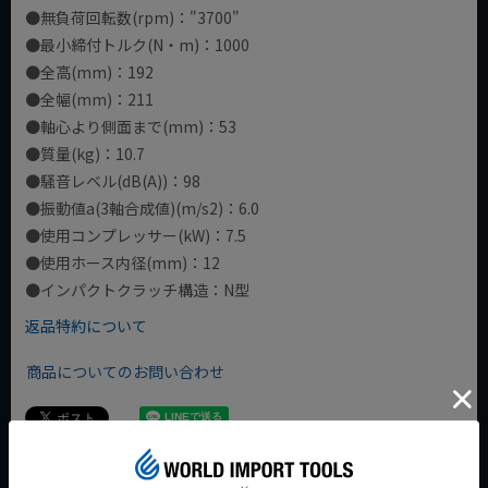
●無負荷回転数(rpm)："3700"
●最小締付トルク(N・m)：1000
●全高(mm)：192
●全幅(mm)：211
●軸心より側面まで(mm)：53
●質量(kg)：10.7
●騒音レベル(dB(A))：98
●振動値a(3軸合成値)(m/s2)：6.0
●使用コンプレッサー(kW)：7.5
●使用ホース内径(mm)：12
●インパクトクラッチ構造：N型
返品特約について
商品についてのお問い合わせ