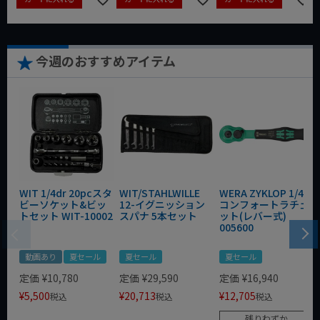
今週のおすすめアイテム
WIT 1/4dr 20pcスタ
WIT/STAHLWILLE
WERA ZYKLOP 1/4"
ビーソケット&ビッ
12-イグニッション
コンフォートラチェ
トセット WIT-10002
スパナ 5本セット
ット(レバー式)
005600
動画あり
夏セール
夏セール
夏セール
定価
¥
10,780
定価
¥
29,590
定価
¥
16,940
¥
5,500
¥
20,713
¥
12,705
税込
税込
税込
残りわずか