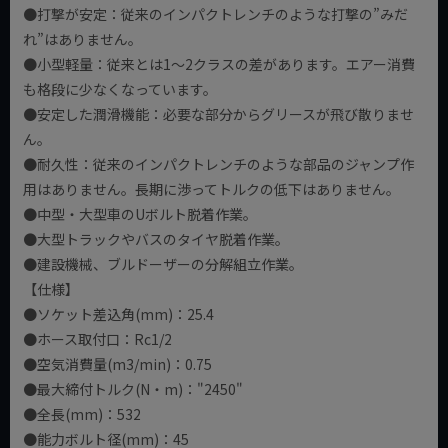
●打撃が安定：従来のインパクトレンチのような打撃の”みだ
れ”はありません。
●小型軽量：従来とは1～2クラスの差があります。エアー消費
も格段に少なくなっています。
●安定した潤滑機能：必要な部分からグリースが飛び散りませ
ん。
●耐久性：従来のインパクトレンチのような部品のジャンプ作
用はありません。長期に渉ってトルクの低下はありません。
●中型・大型車のUボルト脱着作業。
●大型トラックやバスのタイヤ脱着作業。
●建設機械、ブルドーザーの分解組立作業。
【仕様】
●ソケット差込角(mm)：25.4
●ホース取付口：Rc1/2
●空気消費量(m3/min)：0.75
●最大締付トルク(N・m)："2450"
●全長(mm)：532
●能力ボルト径(mm)：45