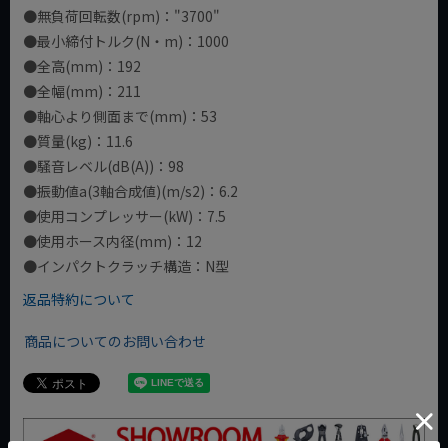
●無負荷回転数(rpm)："3700"
●最小締付トルク(N・m)：1000
●全高(mm)：192
●全幅(mm)：211
●軸心より側面まで(mm)：53
●質量(kg)：11.6
●騒音レベル(dB(A))：98
●振動値a(3軸合成値)(m/s2)：6.2
●使用コンプレッサー(kW)：7.5
●使用ホース内径(mm)：12
●インパクトクラッチ構造：N型
返品特約について
商品についてのお問い合わせ