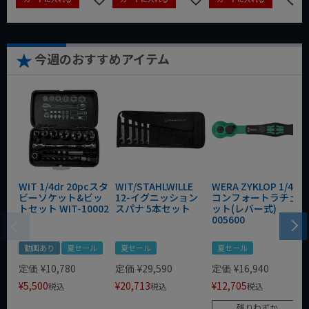
今週のおすすめアイテム
WIT 1/4dr 20pcスタ
WIT/STAHLWILLE
WERA ZYKLOP 1/4"
ビーソケット&ビッ
12-イグニッション
コンフォートラチェ
トセット WIT-10002
スパナ 5本セット
ット(レバー式)
005600
動画あり
夏セール
夏セール
夏セール
定価
¥
10,780
定価
¥
29,590
定価
¥
16,940
¥
5,500
¥
20,713
¥
12,705
税込
税込
税込
残りわずか