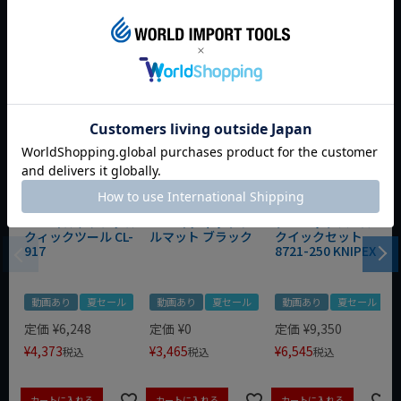
おすすめ商品
WIT マルチアングル
WIT マグネットツー
クニペックス コブラ
クィックツール CL-
ルマット ブラック
クイックセット
917
8721-250 KNIPEX
動画あり
夏セール
動画あり
夏セール
動画あり
夏セール
定価
¥
6,248
定価
¥
0
定価
¥
9,350
¥
4,373
¥
3,465
¥
6,545
税込
税込
税込
カートに入れる
カートに入れる
カートに入れる