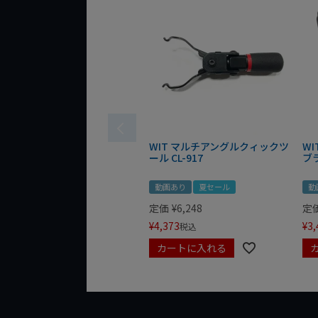
WIT マルチアングルクィックツ
W
ール CL-917
ブ
動画あり
夏セール
動
定価
¥
6,248
定
¥
4,373
¥
3,
税込
カートに入れる