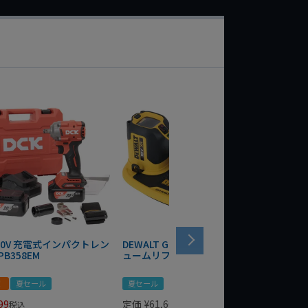
 20V 充電式インパクトレン
DEWALT GRABO 18V電動バキ
WIT/ST
PB358EM
ュームリフター DCE590N-XJ
ンチ 75
！
夏セール
夏セール
夏セール
99
定価
¥
61,600
定価
¥
24
税込