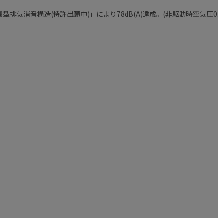
気消音構造(特許出願中)」により78dB(A)達成。(非駆動時空気圧0.6MP
。