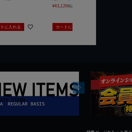
¥
43,120
¥
17,479
税込
ートに入れる
カートに入れる
カート
Next
特集ページをもっと見る