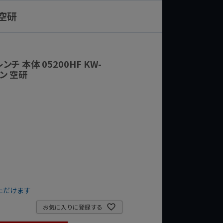
 空研
チ 本体 05200HF KW-
ケン 空研
ただけます
お気に入りに登録する