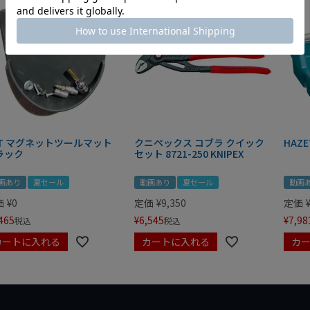
IT マグネットツールマット
クニペックス コブラ クイック
HAZE
ラック
セット 8721-250 KNIPEX
画あり
夏セール
動画あり
夏セール
動画
価
¥
0
定価
¥
9,350
定価
465
¥
6,545
¥
7,98
税込
税込
カートに入れる
カートに入れる
カ