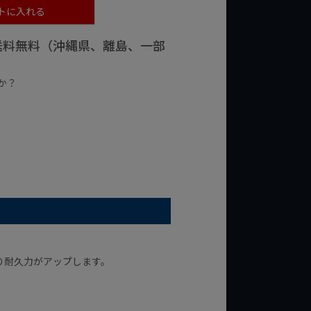
トに入れる
で送料無料（沖縄県、離島、一部
か？
台の商品
¥2,000台の商品
り耐久力がアップします。