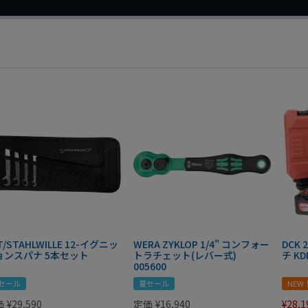
T/STAHLWILLE 12-イグニッ
WERA ZYKLOP 1/4" コンフォー
DCK
ョンスパナ 5本セット
トラチェット(レバー式)
チ KD
005600
セール
夏セール
NEW
価
¥
29,590
定価
¥
16,940
¥
28,1