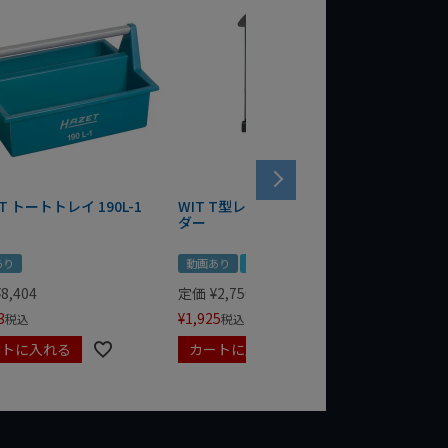
T トートトレイ 190L-1
WIT T型レンチマグネットホル
WERA
ダー
Bottle 
あり
動画あり
夏セール
定価
¥
1,
¥
1,485
¥
8,404
定価
¥
2,750
3
¥
1,925
税込
税込
ートに入れる
カートに入れる
カート