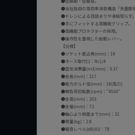
●低振動・低騒音。
●当社独自の高効率消音構造「多重膨張型排
●ドレンによる目詰まりや凍結知らず
●手にフィットする高機能グリップ。
●高機能プロテクターの採用。
●操作性を重視した始動レバー。
【仕様】
●ソケット差込角(mm)：19
●ホース取付口：Rc1/4
●空気消費量(m3/min)：0.37
●全長(mm)：217
●能力ボルト径(mm)：18(高力)
●無負荷回転数(rpm)："4500"
●全高(mm)：203
●全幅(mm)：72
●軸心より側面まで(mm)：32
●質量(kg)：2.8
●騒音レベル(dB(A))：78