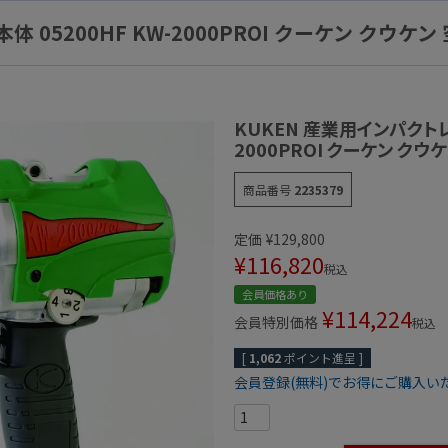
 05200HF KW-2000PROI クーケン クウケン
KUKEN 産業用インパクトレン
2000PROI クーケン クウ
商品番号
2235379
定価
¥
129,800
¥
116,820
税込
会員価格あり
¥
114,224
会員特別価格
税込
[
1,062
ポイント進呈 ]
会員登録(無料)でお得にご購入い