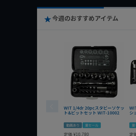
今週のおすすめアイテム
WIT 1/4dr 20pcスタビーソケッ
WI
ト&ビットセット WIT-10002
シ
動画あり
夏セール
夏
定価
¥
10,780
定