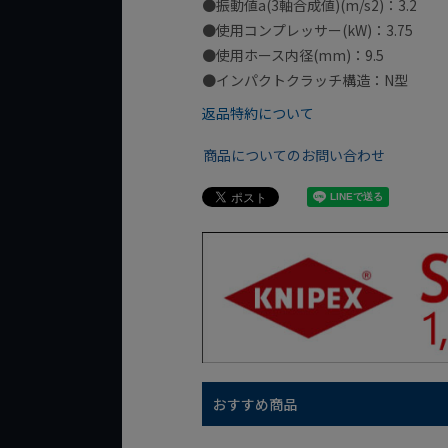
●振動値a(3軸合成値)(m/s2)：3.2
●使用コンプレッサー(kW)：3.75
●使用ホース内径(mm)：9.5
●インパクトクラッチ構造：N型
返品特約について
商品についてのお問い合わせ
おすすめ商品