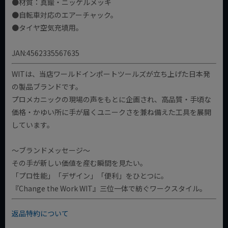
●材質：真鍮・ニッケルメッキ
●自転車対応のエアーチャック。
●タイヤ空気充填用。
JAN:4562335567635
WITは、当店ワールドインポートツールズが立ち上げた日本発
の製品ブランドです。
プロメカニックの現場の声をもとに企画され、高品質・手頃な
価格・かゆい所に手が届くユニークさを兼ね備えた工具を展開
しています。
～ブランドメッセージ～
その手が新しい価値を産む瞬間を見たい。
「プロ性能」「デザイン」「便利」をひとつに。
『Change the Work WIT』三位一体で紡ぐワークスタイル。
返品特約について