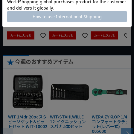
動画あり
夏セール
動画あり
夏セール
動画あり
夏セール
定価
¥
6,248
定価
¥
0
定価
¥
9,350
¥
4,373
¥
3,465
¥
6,545
税込
税込
税込
カートに入れる
カートに入れる
カートに入れる
今週のおすすめアイテム
WIT 1/4dr 20pcスタ
WIT/STAHLWILLE
WERA ZYKLOP 1/4"
ビーソケット&ビッ
12-イグニッション
コンフォートラチェ
トセット WIT-10002
スパナ 5本セット
ット(レバー式)
005600