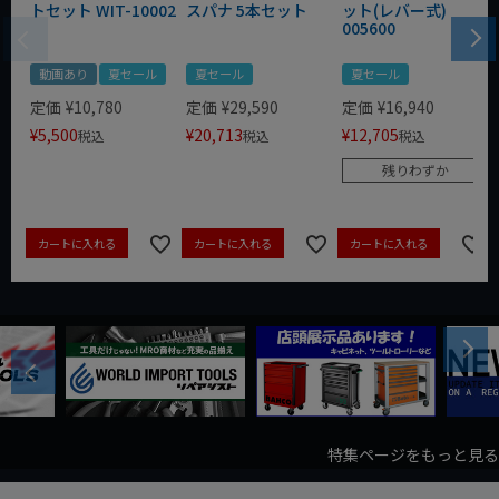
トセット WIT-10002
スパナ 5本セット
ット(レバー式)
005600
動画あり
夏セール
夏セール
夏セール
定価
¥
10,780
定価
¥
29,590
定価
¥
16,940
¥
5,500
¥
20,713
¥
12,705
税込
税込
税込
残りわずか
カートに入れる
カートに入れる
カートに入れる
Next
Previous
特集ページをもっと見る