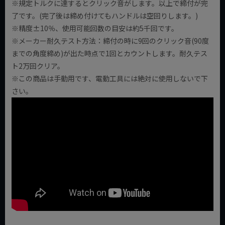
※規定トルクに達するとクリック音がします。以上で締付が完
了です。(完了後は締め付けてもハンドルは空回りします。)
※精度±10％、使用可能回数の目安は約5千回です。
※メーカー耐久テスト方法：締付の時に9回のクリック音(90度
までの角度締め)が出た時点で1回とカウントします。耐久テス
ト2万回クリア。
※この商品は手動用です、電動工具には絶対に使用しないで下
さい。