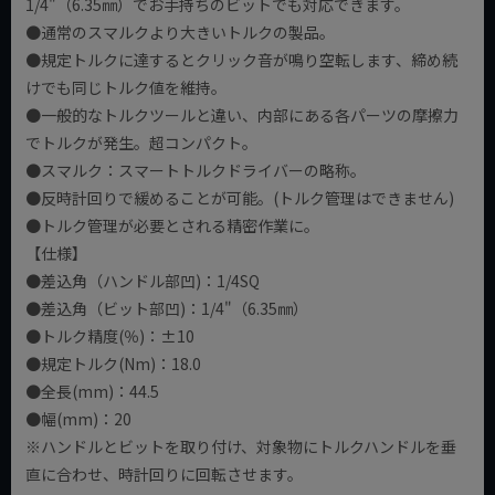
1/4"（6.35㎜）でお手持ちのビットでも対応できます。
●通常のスマルクより大きいトルクの製品。
●規定トルクに達するとクリック音が鳴り空転します、締め続
けでも同じトルク値を維持。
●一般的なトルクツールと違い、内部にある各パーツの摩擦力
でトルクが発生。超コンパクト。
●スマルク：スマートトルクドライバーの略称。
●反時計回りで緩めることが可能。(トルク管理はできません)
●トルク管理が必要とされる精密作業に。
【仕様】
●差込角（ハンドル部凹)：1/4SQ
●差込角（ビット部凹)：1/4"（6.35㎜）
●トルク精度(％)：±10
●規定トルク(Nm)：18.0
●全長(mm)：44.5
●幅(mm)：20
※ハンドルとビットを取り付け、対象物にトルクハンドルを垂
直に合わせ、時計回りに回転させます。