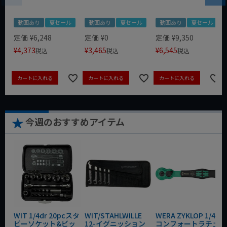
動画あり
夏セール
動画あり
夏セール
動画あり
夏セール
定価
¥
6,248
定価
¥
0
定価
¥
9,350
¥
4,373
¥
3,465
¥
6,545
税込
税込
税込
カートに入れる
カートに入れる
カートに入れる
今週のおすすめアイテム
WIT 1/4dr 20pcスタ
WIT/STAHLWILLE
WERA ZYKLOP 1/4"
ビーソケット&ビッ
12-イグニッション
コンフォートラチェ