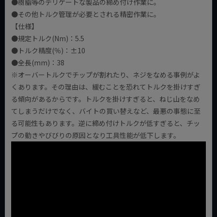
●樹脂等のデリケートな製品の締め付け作業に。
●その他トルク管理が必要とされる精密作業に。
【仕様】
●規定トルク(Nm)：5.5
●トルク精度(％)：±10
●全長(mm)：38
※オーバートルクでチップが割れたり、ネジをなめる事例がよ
くあります。その理由は、緩むことを恐れてトルクを掛けすぎ
る傾向があるからです。トルクを掛けすぎると、ねじ山をなめ
てしまうだけでなく、バイトの買い替えなど、最悪の事態に至
る可能性もあります。逆に締め付けトルクが低すぎると、チッ
プの動きやびびりの原因となり工具性能が低下します。