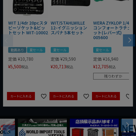
WIT 1/4dr 20pcスタ
WIT/STAHLWILLE
WERA ZYKLOP 1/4"
ビーソケット&ビッ
12-イグニッション
コンフォートラチェ
トセット WIT-10002
スパナ 5本セット
ット(レバー式)
005600
動画あり
夏セール
夏セール
夏セール
定価
¥
10,780
定価
¥
29,590
定価
¥
16,940
¥
5,500
¥
20,713
¥
12,705
税込
税込
税込
残りわずか
カートに入れる
カートに入れる
カートに入れる
Next
Previous