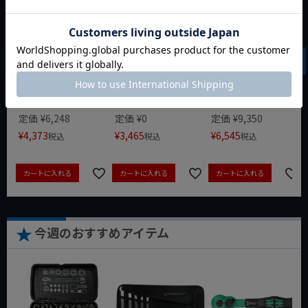
WIT マルチアングル
WIT マグネットツー
クニペックス コブラ
クィックツール CL-
ルマット ブラック
クイックセット
917
8721-250 KNIPEX
動画あり
夏セール
動画あり
夏セール
動画あり
夏セール
定価
¥
6,248
定価
¥
0
定価
¥
9,350
¥
4,373
¥
3,465
¥
6,545
税込
税込
税込
カートに入れる
カートに入れる
カートに入れる
今週のおすすめアイテム