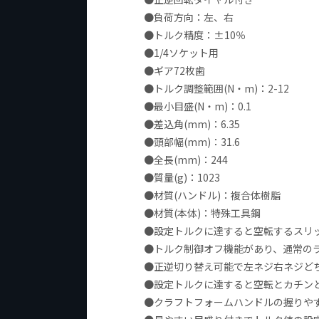
●負荷方向：左、右
●トルク精度：±10％
●1/4ソケット用
●ギア72枚歯
●トルク調整範囲(N・m)：2-12
●最小目盛(N・m)：0.1
●差込角(mm)：6.35
●頭部幅(mm)：31.6
●全長(mm)：244
●質量(g)：1023
●材質(ハンドル)：複合体樹脂
●材質(本体)：特殊工具鋼
●設定トルクに達すると空転するスリ
●トルク制御オフ機能があり、通常のラ
●正逆切り替え可能で左ネジ右ネジど
●設定トルクに達すると空転とカチン
●クラフトフォームハンドルの握りや