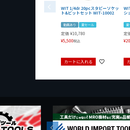
WIT 1/4dr 20pcスタビーソケッ
WI
ト&ビットセット WIT-10002
シ
動画あり
夏セール
夏
定価
¥
10,780
定
¥
5,500
¥
20
税込
カートに入れる
Previous