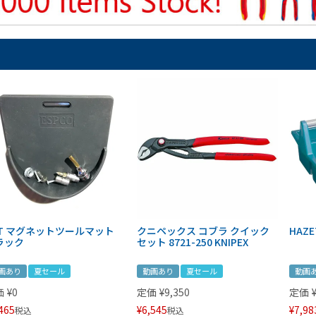
IT マグネットツールマット
クニペックス コブラ クイック
HAZE
ラック
セット 8721-250 KNIPEX
画あり
夏セール
動画あり
夏セール
動画
価
¥
0
定価
¥
9,350
定価
465
¥
6,545
¥
7,98
税込
税込