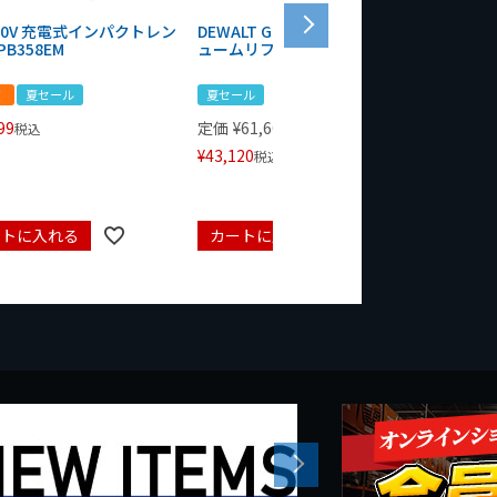
 20V 充電式インパクトレン
DEWALT GRABO 18V電動バキ
WIT/ST
PB358EM
ュームリフター DCE590N-XJ
ンチ 75
！
夏セール
夏セール
夏セール
99
定価
¥
61,600
定価
¥
24
税込
¥
43,120
¥
17,479
税込
ートに入れる
カートに入れる
カート
Next