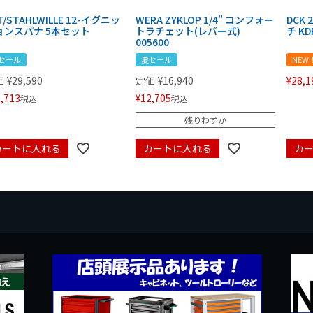
T/STAHLWILLE 12-イグニッ
WERA ZYKLOP 1/4" コンフォー
DCK
ョンスパナ 5本セット
トラチェット(レバー式)
チ KD
005600
セール
夏セール
NEW
価
¥
29,590
定価
¥
16,940
¥
28,1
,713
¥
12,705
税込
税込
残りわずか
カートに入れる
カートに入れる
カ