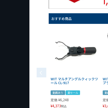
おすすめ商品
WIT マルチアングルクィックツ
W
ール CL-917
ブ
動画あり
夏セール
動
定価
¥
6,248
定
¥
4,373
¥
3,
税込