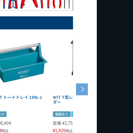
T トートトレイ 190L-1
WIT T型レンチマグネットホル
WERA
ダー
Bottle 
あり
動画あり
夏セール
定価
¥
1,
¥
1,485
¥
8,404
定価
¥
2,750
3
¥
1,925
税込
税込