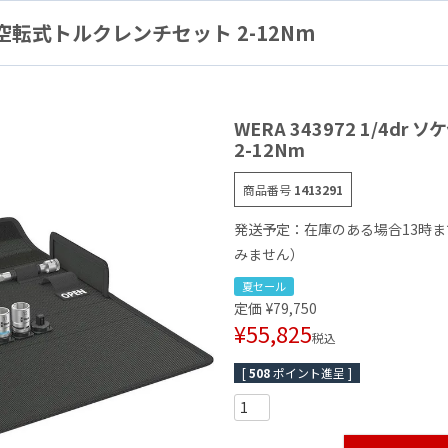
ット用空転式トルクレンチセット 2-12Nm
WERA 343972 1/4d
2-12Nm
商品番号
1413291
発送予定：在庫のある場合13時
みません）
夏セール
定価
¥
79,750
¥
55,825
税込
[
508
ポイント進呈 ]