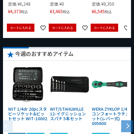
定価
¥
6,248
定価
¥
0
定価
¥
9,350
¥
4,373
¥
3,465
¥
6,545
税込
税込
税込
カートに入れる
カートに入れる
カートに入れる
今週のおすすめアイテム
WIT 1/4dr 20pcスタ
WIT/STAHLWILLE
WERA ZYKLOP 1/4"
ビーソケット&ビッ
12-イグニッション
コンフォートラチェ
トセット WIT-10002
スパナ 5本セット
ット(レバー式)
005600