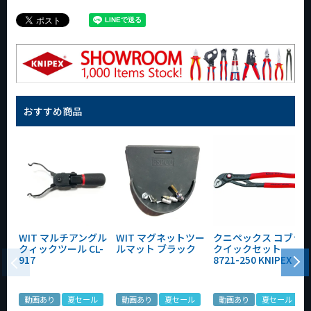
おすすめ商品
WIT マルチアングル
WIT マグネットツー
クニペックス コブラ
クィックツール CL-
ルマット ブラック
クイックセット
917
8721-250 KNIPEX
動画あり
夏セール
動画あり
夏セール
動画あり
夏セール