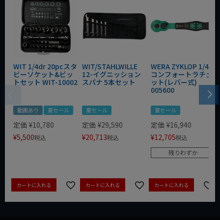
WIT 1/4dr 20pcスタ
WIT/STAHLWILLE
WERA ZYKLOP 1/4"
ビーソケット&ビッ
12-イグニッション
コンフォートラチェ
トセット WIT-10002
スパナ 5本セット
ット(レバー式)
005600
動画あり
夏セール
夏セール
夏セール
定価
¥
10,780
定価
¥
29,590
定価
¥
16,940
¥
5,500
¥
20,713
¥
12,705
税込
税込
税込
残りわずか
カートに入れる
カートに入れる
カートに入れる