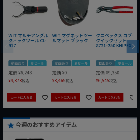
WIT マルチアングル
WIT マグネットツー
クニペックス コブラ
クィックツール CL-
ルマット ブラック
クイックセット
917
8721-250 KNIPEX
動画あり
夏セール
動画あり
夏セール
動画あり
夏セール
定価
¥
6,248
定価
¥
0
定価
¥
9,350
¥
4,373
¥
3,465
¥
6,545
税込
税込
税込
カートに入れる
カートに入れる
カートに入れる
今週のおすすめアイテム