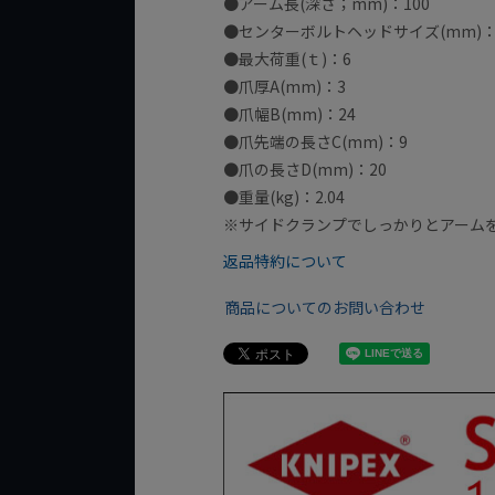
●アーム長(深さ；mm)：100
●センターボルトヘッドサイズ(mm)：
●最大荷重(ｔ)：6
●爪厚A(mm)：3
●爪幅B(mm)：24
●爪先端の長さC(mm)：9
●爪の長さD(mm)：20
●重量(kg)：2.04
※サイドクランプでしっかりとアーム
返品特約について
商品についてのお問い合わせ