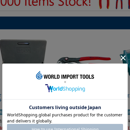
IT マグネットツールマット
クニペックス コブラ クイック
HAZE
ラック
セット 8721-250 KNIPEX
画あり
夏セール
動画あり
夏セール
動画
価
¥
0
定価
¥
9,350
定価
465
¥
6,545
¥
7,98
税込
税込