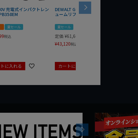
 20V 充電式インパクトレン
DEWALT GRABO 18V電動バキ
WIT/ST
PB358EM
ュームリフター DCE590N-XJ
ンチ 75
！
夏セール
夏セール
夏セール
99
定価
¥
61,600
定価
¥
24
税込
¥
43,120
¥
17,479
税込
ートに入れる
カートに入れる
カート
Next