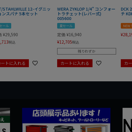
T/STAHLWILLE 12-イグニッ
WERA ZYKLOP 1/4" コンフォー
DCK
ョンスパナ 5本セット
トラチェット(レバー式)
チ KD
005600
セール
夏セール
NEW
価
¥
29,590
定価
¥
16,940
¥
28,1
,713
¥
12,705
税込
税込
残りわずか
カートに入れる
カートに入れる
カ