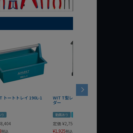
T トートトレイ 190L-1
WIT T型レンチマグネットホル
WERA
ダー
Bottle 
あり
動画あり
夏セール
定価
¥
1,
¥
1,485
¥
8,404
定価
¥
2,750
3
¥
1,925
税込
税込