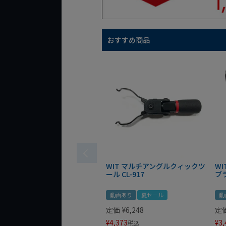
おすすめ商品
WIT マルチアングルクィックツ
W
ール CL-917
ブ
動画あり
夏セール
動
定価
¥
6,248
定
¥
4,373
¥
3,
税込