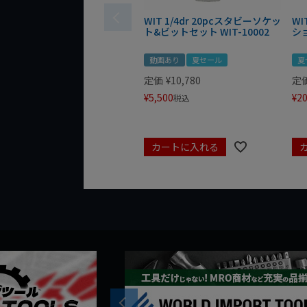
WIT 1/4dr 20pcスタビーソケッ
WI
ト&ビットセット WIT-10002
シ
動画あり
夏セール
夏
定価
¥
10,780
定
¥
5,500
¥
20
税込
カートに入れる
Previous