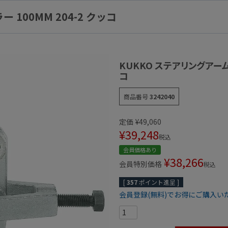
100MM 204-2 クッコ
KUKKO ステアリングアームプ
コ
商品番号
3242040
定価
¥
49,060
¥
39,248
税込
会員価格あり
¥
38,266
会員特別価格
税込
[
357
ポイント進呈 ]
会員登録(無料)でお得にご購入い