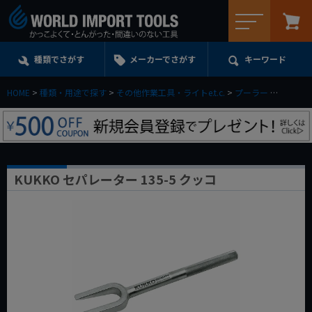
メニュー
種類でさがす
メーカーでさがす
キーワード
HOME
種類・用途で探す
その他作業工具・ライトe.t.c.
プーラー
KUKKO
KUKKO セパレーター 135-5 クッコ