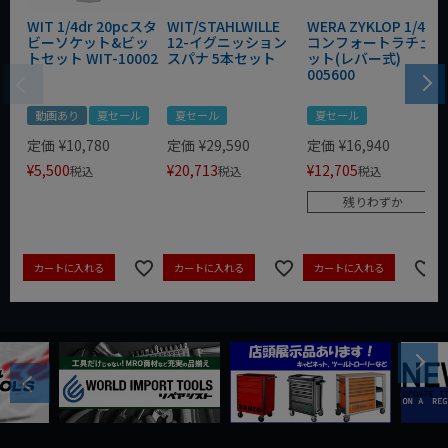
WIT 1/4dr 20pcスタ
WIT/STAHLWILLE
WERA ZYKLOP 1/4"
ビーソケット&ビッ
12-イグニッション
コンフォートラチェ
トセット WIT-10002
スパナ 5本セット
ット(レバー式)
005600
動画あり
夏セール
夏セール
夏セール
定価
¥
10,780
定価
¥
29,590
定価
¥
16,940
¥
5,500
¥
20,713
¥
12,705
税込
税込
税込
残りわずか
カートに入れる
カートに入れる
カートに入れる
Next
Previous