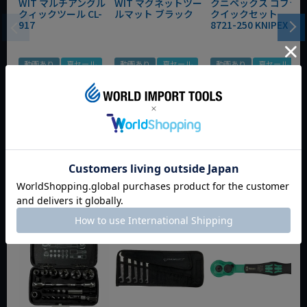
WIT マルチアングル
WIT マグネットツー
クニペックス コブラ
クィックツール CL-
ルマット ブラック
クイックセット
917
8721-250 KNIPEX
動画あり
夏セール
動画あり
夏セール
動画あり
夏セール
定価
¥
6,248
定価
¥
0
定価
¥
9,350
¥
4,373
¥
3,465
¥
6,545
税込
税込
税込
カートに入れる
カートに入れる
カートに入れる
今週のおすすめアイテム