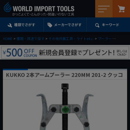
メニュー
種類でさがす
メーカーでさがす
キーワード
HOME
種類・用途で探す
その他作業工具・ライトe.t.c.
プーラー
KUKKO
KUKKO 2本アームプーラー 220MM 201-2 クッコ