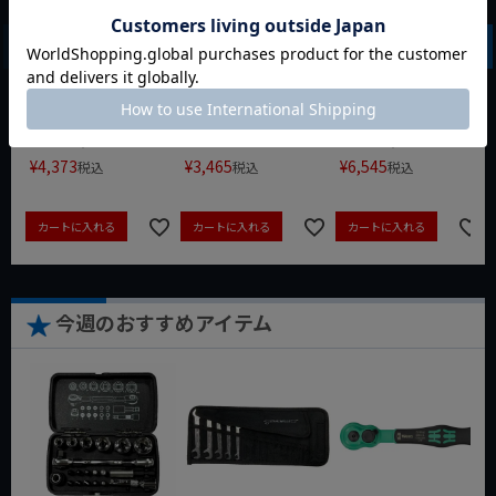
WIT マルチアングル
WIT マグネットツー
クニペックス コブラ
クィックツール CL-
ルマット ブラック
クイックセット
917
8721-250 KNIPEX
動画あり
夏セール
動画あり
夏セール
動画あり
夏セール
定価
¥
6,248
定価
¥
0
定価
¥
9,350
¥
4,373
¥
3,465
¥
6,545
税込
税込
税込
カートに入れる
カートに入れる
カートに入れる
今週のおすすめアイテム