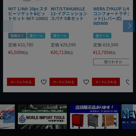
WIT 1/4dr 20pcスタ
WIT/STAHLWILLE
WERA ZYKLOP 1/4"
ビーソケット&ビッ
12-イグニッション
コンフォートラチェ
トセット WIT-10002
スパナ 5本セット
ット(レバー式)
005600
動画あり
夏セール
夏セール
夏セール
定価
¥
10,780
定価
¥
29,590
定価
¥
16,940
¥
5,500
¥
20,713
¥
12,705
税込
税込
税込
残りわずか
カートに入れる
カートに入れる
カートに入れる
Next
Previous