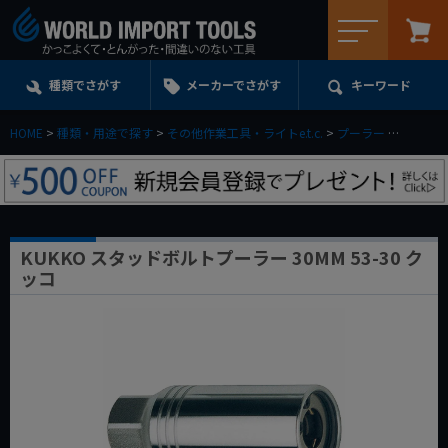
メニュー
種類でさがす
メーカーでさがす
キーワード
HOME
種類・用途で探す
その他作業工具・ライトe.t.c.
プーラー
KUKKO
KUKKO スタッドボルトプーラー 30MM 53-30 ク
ッコ