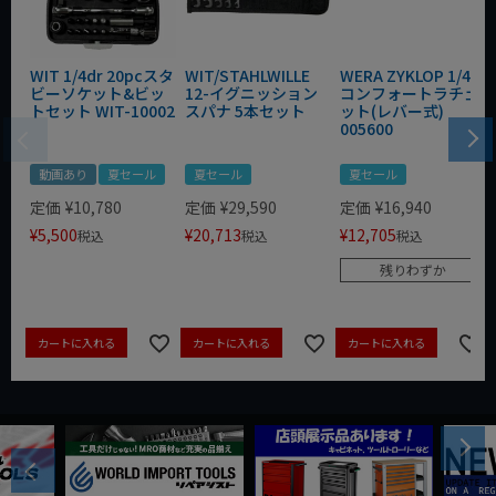
WIT 1/4dr 20pcスタ
WIT/STAHLWILLE
WERA ZYKLOP 1/4"
ビーソケット&ビッ
12-イグニッション
コンフォートラチェ
トセット WIT-10002
スパナ 5本セット
ット(レバー式)
005600
動画あり
夏セール
夏セール
夏セール
定価
¥
10,780
定価
¥
29,590
定価
¥
16,940
¥
5,500
¥
20,713
¥
12,705
税込
税込
税込
残りわずか
カートに入れる
カートに入れる
カートに入れる
Next
Previous