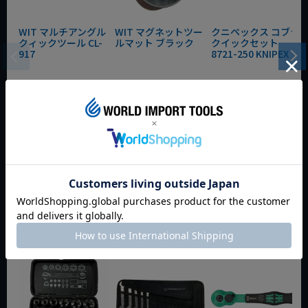
WIT マルチアングル
WIT マグネットツー
クニペックス コブラ
クィックツール CL-
ルマット ブラック
クイックセット
917
8721-250 KNIPEX
動画あり
夏セール
動画あり
夏セール
動画あり
夏セール
定価
¥
6,248
定価
¥
0
定価
¥
9,350
¥
4,373
¥
3,465
¥
6,545
税込
税込
税込
カートに入れる
カートに入れる
カートに入れる
今週のおすすめアイテム