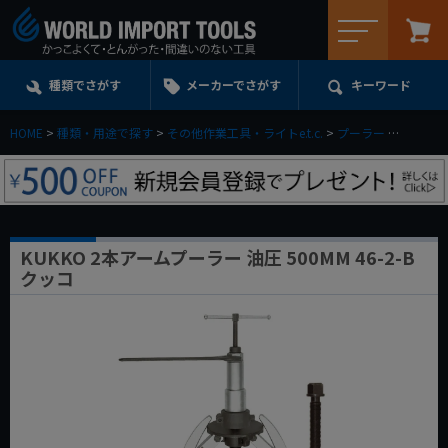
メニュー
種類でさがす
メーカーでさがす
キーワード
HOME
種類・用途で探す
その他作業工具・ライトe.t.c.
プーラー
KUKKO
KUKKO 2本アームプーラー 油圧 500MM 46-2-B
クッコ