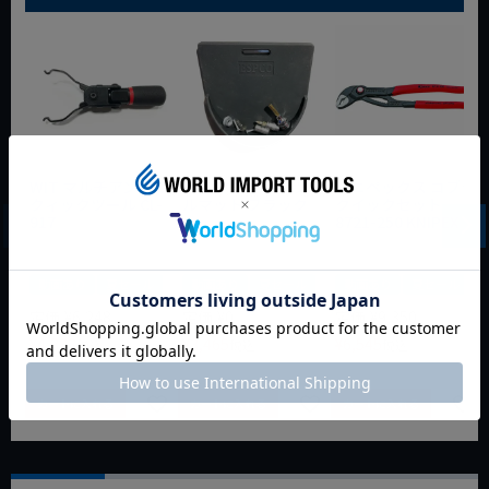
WIT マルチアングル
WIT マグネットツー
クニペックス コブラ
クィックツール CL-
ルマット ブラック
クイックセット
917
8721-250 KNIPEX
動画あり
夏セール
動画あり
夏セール
動画あり
夏セール
定価
¥
6,248
定価
¥
0
定価
¥
9,350
¥
4,373
¥
3,465
¥
6,545
税込
税込
税込
カートに入れる
カートに入れる
カートに入れる