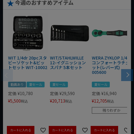
今週のおすすめアイテム
WIT 1/4dr 20pcスタ
WIT/STAHLWILLE
WERA ZYKLOP 1/4"
ビーソケット&ビッ
12-イグニッション
コンフォートラチェ
トセット WIT-10002
スパナ 5本セット
ット(レバー式)
005600
動画あり
夏セール
夏セール
夏セール
定価
¥
10,780
定価
¥
29,590
定価
¥
16,940
¥
5,500
¥
20,713
¥
12,705
税込
税込
税込
残りわずか
カートに入れる
カートに入れる
カートに入れる