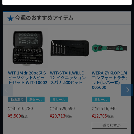
今週のおすすめアイテム
WIT 1/4dr 20pcスタ
WIT/STAHLWILLE
WERA ZYKLOP 1/4"
ビーソケット&ビッ
12-イグニッション
コンフォートラチェ
トセット WIT-10002
スパナ 5本セット
ット(レバー式)
005600
動画あり
夏セール
夏セール
夏セール
定価
¥
10,780
定価
¥
29,590
定価
¥
16,940
¥
5,500
¥
20,713
¥
12,705
税込
税込
税込
残りわずか