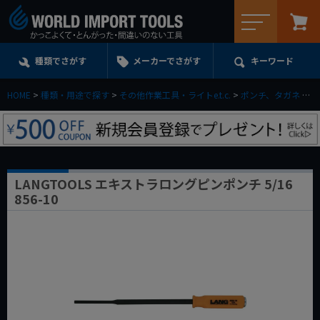
メニュー
種類でさがす
メーカーでさがす
キーワード
HOME
種類・用途で探す
その他作業工具・ライトe.t.c.
ポンチ、タガネ
L
LANGTOOLS エキストラロングピンポンチ 5/16
856-10