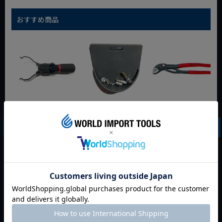
おすすめ商品
WIT マルチアングル
WIT マグネットツー
クニペックス コブラ
クィックツール CL-
ルマット ブラック
クイックセット
917
8721-250 KNIPEX
動画あり
夏セール
動画あり
夏セール
動画あり
夏セール
定価
¥
6,248
定価
¥
0
定価
¥
9,350
¥
4,373
¥
3,465
¥
6,545
税込
税込
税込
カートに入れる
カートに入れる
カートに入れる