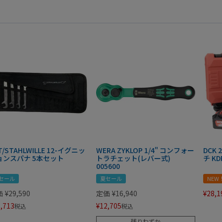
T/STAHLWILLE 12-イグニッ
WERA ZYKLOP 1/4" コンフォー
DCK
ョンスパナ 5本セット
トラチェット(レバー式)
チ KD
005600
セール
夏セール
NEW
価
¥
29,590
定価
¥
16,940
¥
28,1
,713
¥
12,705
税込
税込
残りわずか