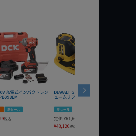
 20V 充電式インパクトレン
DEWALT GRABO 18V電動バキ
WIT/ST
PB358EM
ュームリフター DCE590N-XJ
ンチ 75
！
夏セール
夏セール
夏セール
99
定価
¥
61,600
定価
¥
24
税込
¥
43,120
¥
17,479
税込