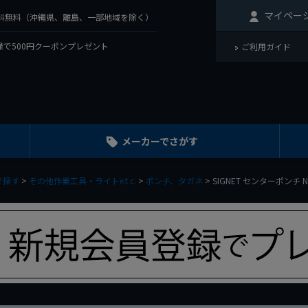
マイペー
で送料無料（沖縄県、離島、一部地域を除く）
で500円クーポンプレゼント
ご利用ガイド
メーカーでさがす
で探す
その他作業工具・ライトe.t.c.
ポンチ、タガネ
SIGNET センターポンチ NO.