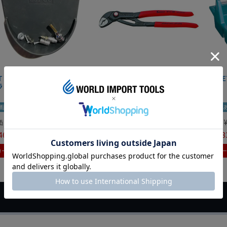
IT マグネットツールマット
クニペックス コブラ クイック
HAZE
ラック
セット 8721-250 KNIPEX
画あり
夏セール
動画あり
夏セール
動画
価
¥
0
定価
¥
9,350
定価
465
¥
6,545
¥
7,98
税込
税込
カートに入れる
カートに入れる
カ