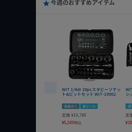
今週のおすすめアイテム
WIT 1/4dr 20pcスタビーソケッ
WI
ト&ビットセット WIT-10002
シ
動画あり
夏セール
夏
定価
¥
10,780
定
¥
5,500
¥
20
税込