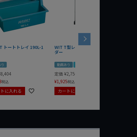
T トートトレイ 190L-1
WIT T型レンチマグネットホル
WERA
ダー
Bottle 
あり
動画あり
夏セール
定価
¥
1,
¥
1,485
¥
8,404
定価
¥
2,750
3
¥
1,925
税込
税込
ートに入れる
カートに入れる
カート