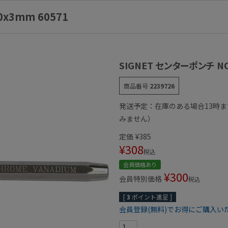
0x3mm 60571
SIGNET センターポンチ NO.
商品番号
2239726
発送予定：在庫のある場合13時
みません）
定価
¥
385
¥
308
税込
会員価格あり
¥
300
会員特別価格
税込
[
3
ポイント進呈 ]
会員登録(無料)でお得にご購入い