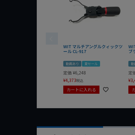
WIT マルチアングルクィックツ
W
ール CL-917
ブ
動画あり
夏セール
動
定価
¥
6,248
定
¥
4,373
¥
3,
税込
カートに入れる