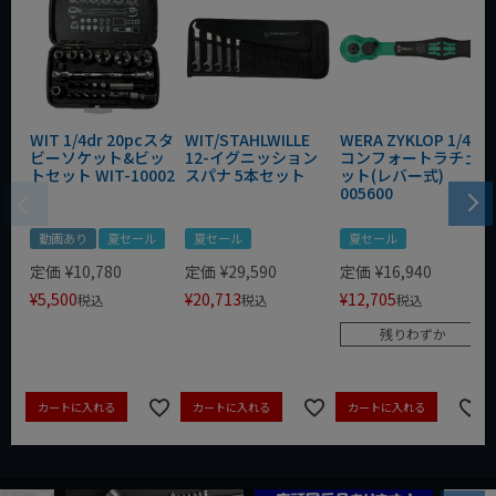
WIT 1/4dr 20pcスタ
WIT/STAHLWILLE
WERA ZYKLOP 1/4"
ビーソケット&ビッ
12-イグニッション
コンフォートラチェ
トセット WIT-10002
スパナ 5本セット
ット(レバー式)
005600
動画あり
夏セール
夏セール
夏セール
定価
¥
10,780
定価
¥
29,590
定価
¥
16,940
¥
5,500
¥
20,713
¥
12,705
税込
税込
税込
残りわずか
カートに入れる
カートに入れる
カートに入れる