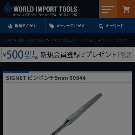
メニュー
種類でさがす
メーカーでさがす
キーワード
HOME
種類・用途で探す
その他作業工具・ライトe.t.c.
ポンチ、タガネ
S
SIGNET ピンポンチ5mm 60544