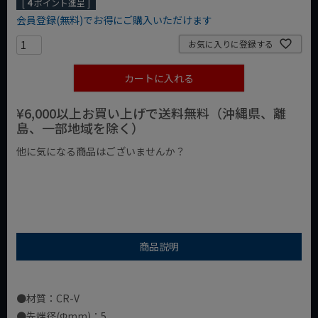
[
4
ポイント進呈 ]
会員登録(無料)でお得にご購入いただけます
お気に入りに登録する
カートに入れる
¥6,000以上お買い上げで送料無料（沖縄県、離
島、一部地域を除く）
他に気になる商品はございませんか？
¥1,000以下の商品
¥1,000台の商品
¥2,000台の商品
商品説明
●材質：CR-V
●先端径(Φmm)：5