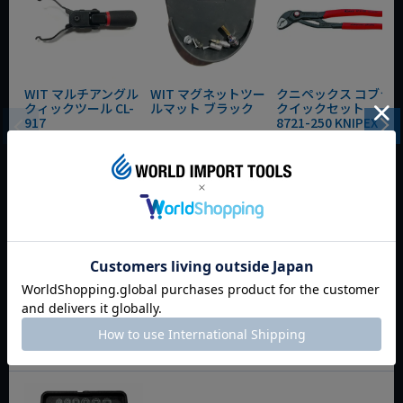
WIT マルチアングル
WIT マグネットツー
クニペックス コブラ
クィックツール CL-
ルマット ブラック
クイックセット
917
8721-250 KNIPEX
動画あり
夏セール
動画あり
夏セール
動画あり
夏セール
定価
¥
6,248
定価
¥
0
定価
¥
9,350
¥
4,373
¥
3,465
¥
6,545
税込
税込
税込
カートに入れる
カートに入れる
カートに入れる
今週のおすすめアイテム