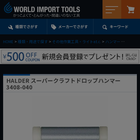
メニュー
種類でさがす
メーカーでさがす
キーワード
HOME
種類・用途で探す
その他作業工具・ライトe.t.c.
ハンマー
HALDE
HALDER スーパークラフトドロップハンマー
3408-040