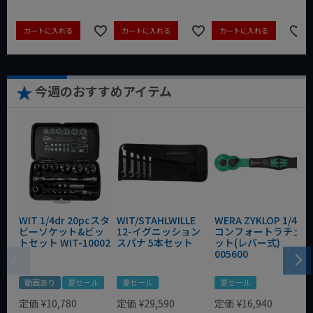
カートに入れる
カートに入れる
カートに入れる
今週のおすすめアイテム
WIT 1/4dr 20pcスタ
WIT/STAHLWILLE
WERA ZYKLOP 1/4"
ビーソケット&ビッ
12-イグニッション
コンフォートラチェ
トセット WIT-10002
スパナ 5本セット
ット(レバー式)
005600
動画あり
夏セール
夏セール
夏セール
定価
¥
10,780
定価
¥
29,590
定価
¥
16,940