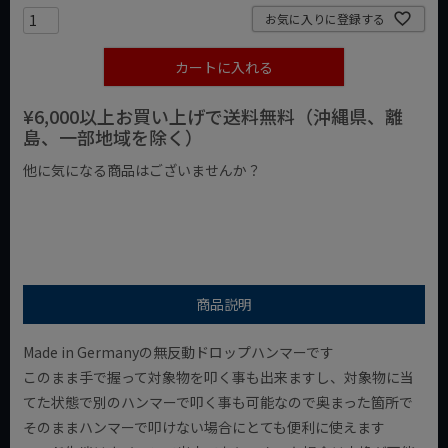
お気に入りに登録する
カートに入れる
¥6,000以上お買い上げで送料無料（沖縄県、離
島、一部地域を除く）
他に気になる商品はございませんか？
¥1,000以下の商品
¥1,000台の商品
¥2,000台の商品
商品説明
Made in Germanyの無反動ドロップハンマーです
このまま手で握って対象物を叩く事も出来ますし、対象物に当
てた状態で別のハンマーで叩く事も可能なので奥まった箇所で
そのままハンマーで叩けない場合にとても便利に使えます