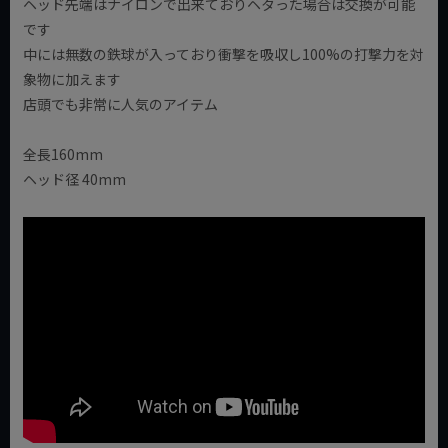
ヘッド先端はナイロンで出来ておりヘタった場合は交換が可能
です
中には無数の鉄球が入っており衝撃を吸収し100%の打撃力を対
象物に加えます
店頭でも非常に人気のアイテム
全長160mm
ヘッド径 40mm