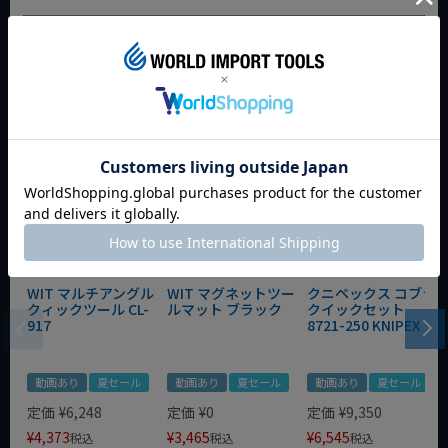
おすすめ商品
WIT マルチアングル
WIT マグネットツー
クニペックス コブラ
クィックツール CL-
ルマット ブラック
クイックセット
917
8721-250 KNIPEX
動画あり
夏セール
動画あり
夏セール
動画あり
夏セール
定価
¥
6,248
定価
¥
0
定価
¥
9,350
¥
4,373
¥
3,465
¥
6,545
税込
税込
税込