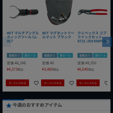
WIT マルチアングル
WIT マグネットツー
クニペックス コブラ
クィックツール CL-
ルマット ブラック
クイックセット
917
8721-250 KNIPEX
動画あり
夏セール
動画あり
夏セール
動画あり
夏セール
定価
¥
6,248
定価
¥
0
定価
¥
9,350
¥
4,373
¥
3,465
¥
6,545
税込
税込
税込
カートに入れる
カートに入れる
カートに入れる
今週のおすすめアイテム