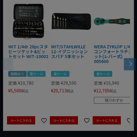
WIT 1/4dr 20pcスタ
WIT/STAHLWILLE
WERA ZYKLOP 1/4"
ビーソケット&ビッ
12-イグニッション
コンフォートラチェ
トセット WIT-10002
スパナ 5本セット
ット(レバー式)
005600
動画あり
夏セール
夏セール
夏セール
定価
¥
10,780
定価
¥
29,590
定価
¥
16,940
¥
5,500
¥
20,713
¥
12,705
税込
税込
税込
残りわずか
カートに入れる
カートに入れる
カートに入れる