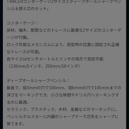
TRACERコンターゲージ2サイズとディープホールシャープペン
シル＆替え芯のセット。
コンターゲージ：
床材、幅木、配管などのトレースに最適な2サイズのコンターゲ
ージが付属。
ロック可能なメカニズムにより、測定時の位置に固定され正確
なトレースが可能。
各サイズはセンチメートルとインチの両方で測定可能
（130mm/5インチ、250mm/10インチ）
ディープホールシャープペンシル：
最長で、径3mmの穴で100mm、径6mmの穴で145mmまでの
深さをマーキングでき、小さな隙間やドリル穴へマーキングす
るのに最適。
セラミック、プラスチック、木材、金属などのマーキングに。
ペンシルホルスターに内蔵のシャープナーで芯先をシャープに
保てます。