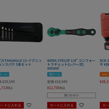
T/STAHLWILLE 12-イグニッ
WERA ZYKLOP 1/4" コンフォー
DCK
ョンスパナ 5本セット
トラチェット(レバー式)
チ KD
005600
セール
夏セール
NEW
価
¥
29,590
定価
¥
16,940
¥
28,1
,713
¥
12,705
税込
税込
残りわずか
カートに入れる
カートに入れる
カ