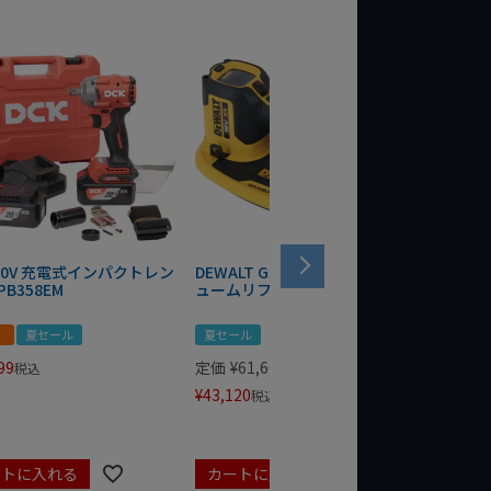
 20V 充電式インパクトレン
DEWALT GRABO 18V電動バキ
WIT/ST
PB358EM
ュームリフター DCE590N-XJ
ンチ 75
！
夏セール
夏セール
夏セール
99
定価
¥
61,600
定価
¥
24
税込
¥
43,120
¥
17,479
税込
ートに入れる
カートに入れる
カート