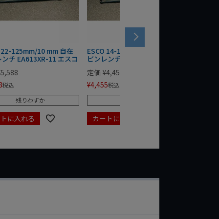
 22-125mm/10 mm 自在
ESCO 14-100mm/8.0mm 自在
ESCO 1
ンチ EA613XR-11 エスコ
ピンレンチ EA613XR-9 エスコ
ピンレンチ
¥
5,588
定価
¥
4,455
定価
¥
4,
8
¥
4,455
¥
4,312
税込
税込
残りわずか
残りわずか
ートに入れる
カートに入れる
カート