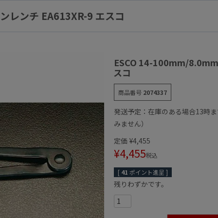
ピンレンチ EA613XR-9 エスコ
ESCO 14-100mm/8.0m
スコ
商品番号
2074337
発送予定：在庫のある場合13時
みません）
定価
¥
4,455
¥
4,455
税込
[
41
ポイント進呈 ]
残りわずかです。