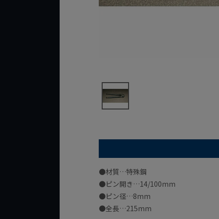
●材質…特殊鋼
●ピン開き…14/100mm
●ピン径…8mm
●全長…215mm