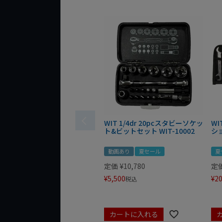
WIT 1/4dr 20pcスタビーソケッ
WI
ト&ビットセット WIT-10002
シ
動画あり
夏セール
夏
定価
¥
10,780
定
¥
5,500
¥
20
税込
カートに入れる