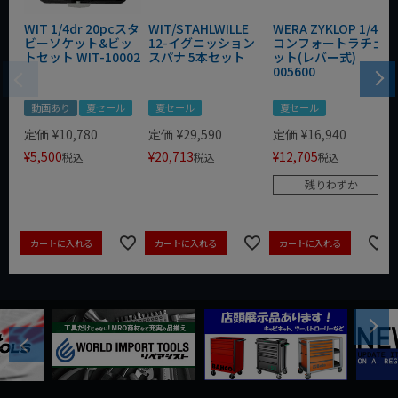
WIT 1/4dr 20pcスタ
WIT/STAHLWILLE
WERA ZYKLOP 1/4"
ビーソケット&ビッ
12-イグニッション
コンフォートラチェ
トセット WIT-10002
スパナ 5本セット
ット(レバー式)
005600
動画あり
夏セール
夏セール
夏セール
定価
¥
10,780
定価
¥
29,590
定価
¥
16,940
¥
5,500
¥
20,713
¥
12,705
税込
税込
税込
残りわずか
カートに入れる
カートに入れる
カートに入れる
Next
Previous