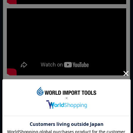
WITは、当店ワールドインポートツールズが立ち上げた日本発
の製品ブランドです。
プロメカニックの現場の声をもとに企画され、高品質・手頃な
価格・かゆい所に手が届くユニークさを兼ね備えた工具を展開
しています。
～ブランドメッセージ～