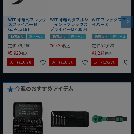
WIT 伸縮式フレック
WIT 伸縮式ダブルジ
WIT フレックスプラ
スプライバー M
ョイントフレックス
イバー S
GJP-13181
プライバーM 40004
動画あり
夏セール
動画あり
夏セール
動画あり
夏セール
定価
¥
9,460
¥
6,435
定価
¥
4,620
税込
¥
5,920
¥
3,234
税込
税込
カートに入れる
カートに入れる
カートに入れる
今週のおすすめアイテム