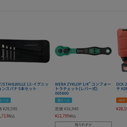
T/STAHLWILLE 12-イグニッ
WERA ZYKLOP 1/4" コンフォー
DCK
ョンスパナ 5本セット
トラチェット(レバー式)
チ KD
005600
セール
夏セール
NEW
価
¥
29,590
定価
¥
16,940
¥
28,1
,713
¥
12,705
税込
税込
残りわずか