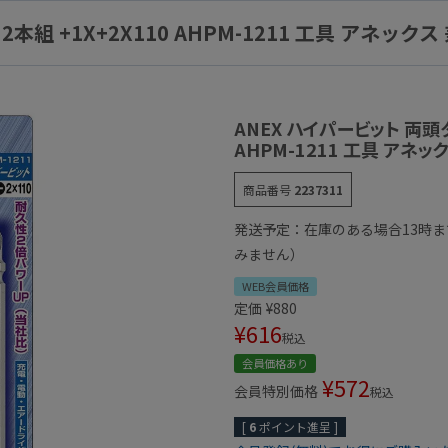
本組 +1X+2X110 AHPM-1211 工具 アネック
ANEX ハイパービット 両頭タ
AHPM-1211 工具 アネ
商品番号
2237311
発送予定：在庫のある場合13時
みません）
WEB会員価格
定価
¥
880
¥
616
税込
会員価格あり
¥
572
会員特別価格
税込
[
6
ポイント進呈 ]