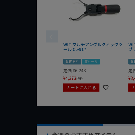
WIT マルチアングルクィックツ
W
ール CL-917
ブ
動画あり
夏セール
動
定価
¥
6,248
定
¥
4,373
¥
3,
税込
カートに入れる