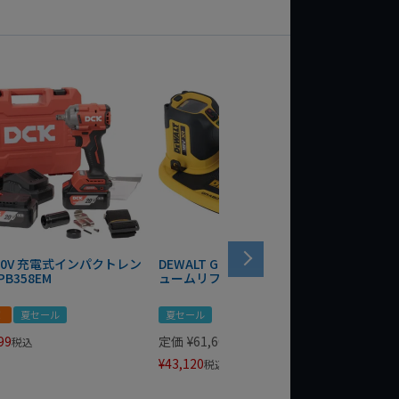
 20V 充電式インパクトレン
DEWALT GRABO 18V電動バキ
WIT/ST
PB358EM
ュームリフター DCE590N-XJ
ンチ 75
！
夏セール
夏セール
夏セール
99
定価
¥
61,600
定価
¥
24
税込
¥
43,120
¥
17,479
税込