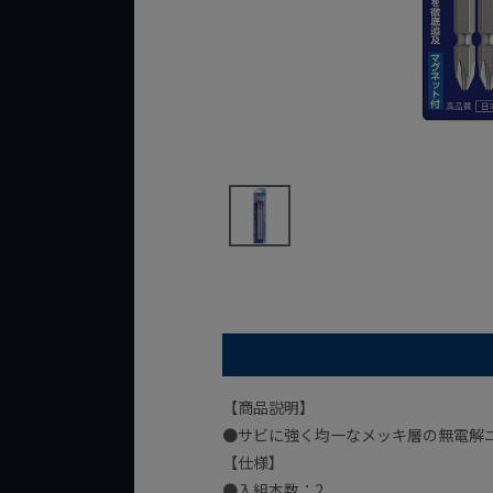
【商品説明】
●サビに強く均一なメッキ層の無電解
【仕様】
●入組本数：2