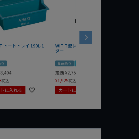
T トートトレイ 190L-1
WIT T型レンチマグネットホル
WERA
ダー
Bottle 
あり
動画あり
夏セール
定価
¥
1,
¥
1,485
¥
8,404
定価
¥
2,750
3
¥
1,925
税込
税込
ートに入れる
カートに入れる
カート