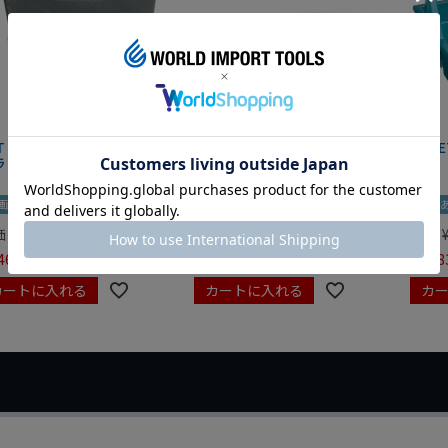
IT マグネットツールマット
クニペックス コブラ クイック
HAZE
ラック
セット 8721-250 KNIPEX
画あり
夏セール
動画あり
夏セール
動画
価
¥
0
定価
¥
9,350
定価
465
¥
6,545
¥
7,98
税込
税込
カートに入れる
カートに入れる
カ