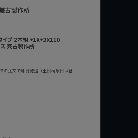
ス 兼古製作所
イプ 2本組 +1X+2X110
ックス 兼古製作所
までの注文で即日発送（土日祝祭日は含