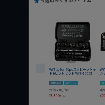
今週のおすすめアイテム
WIT 1/4dr 20pcスタビーソケッ
WI
ト&ビットセット WIT-10002
シ
動画あり
夏セール
夏
定価
¥
10,780
定
¥
5,500
¥
20
税込