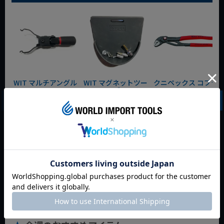
WIT マルチアングル
WIT マグネットツー
クニペックス コブラ
クィックツール CL-
ルマット ブラック
クイックセット
917
8721-250 KNIPEX
動画あり
夏セール
動画あり
夏セール
動画あり
夏セール
定価
¥
6,248
定価
¥
0
定価
¥
9,350
¥
4,373
¥
3,465
¥
6,545
税込
税込
税込
カートに入れる
カートに入れる
カートに入れる