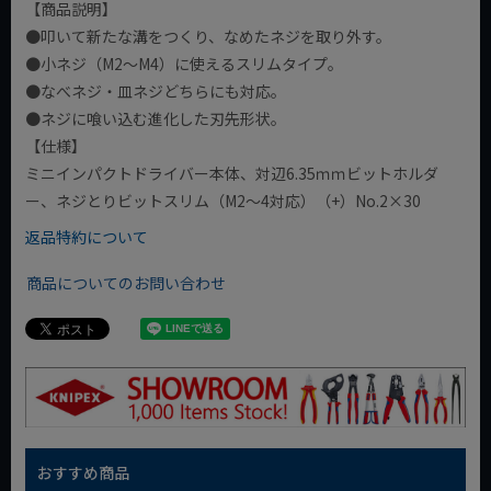
【商品説明】
●叩いて新たな溝をつくり、なめたネジを取り外す。
●小ネジ（M2～M4）に使えるスリムタイプ。
●なべネジ・皿ネジどちらにも対応。
●ネジに喰い込む進化した刃先形状。
【仕様】
ミニインパクトドライバー本体、対辺6.35ｍｍビットホルダ
ー、ネジとりビットスリム（M2～4対応）（+）No.2×30
返品特約について
商品についてのお問い合わせ
おすすめ商品