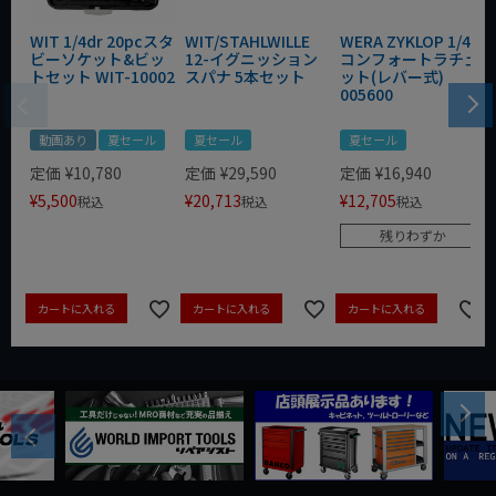
WIT 1/4dr 20pcスタ
WIT/STAHLWILLE
WERA ZYKLOP 1/4"
ビーソケット&ビッ
12-イグニッション
コンフォートラチェ
トセット WIT-10002
スパナ 5本セット
ット(レバー式)
005600
動画あり
夏セール
夏セール
夏セール
定価
¥
10,780
定価
¥
29,590
定価
¥
16,940
¥
5,500
¥
20,713
¥
12,705
税込
税込
税込
残りわずか
カートに入れる
カートに入れる
カートに入れる
Next
Previous