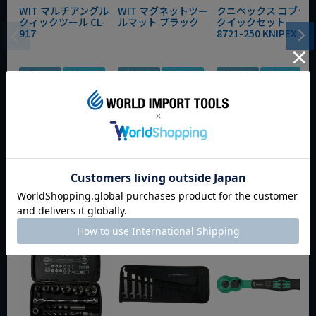
WIT マルチアングル
WIT マグネットツー
クニペックス コブラ
クィックツール CL-
ルマット ブラック
クイックセット
917
8721-250 KNIPEX
動画あり
夏セール
動画あり
夏セール
動画あり
夏セール
定価
¥
6,248
定価
¥
0
定価
¥
9,350
¥
4,373
¥
3,465
¥
6,545
税込
税込
税込
カートに入れる
カートに入れる
カートに入れる
今週のおすすめアイテム