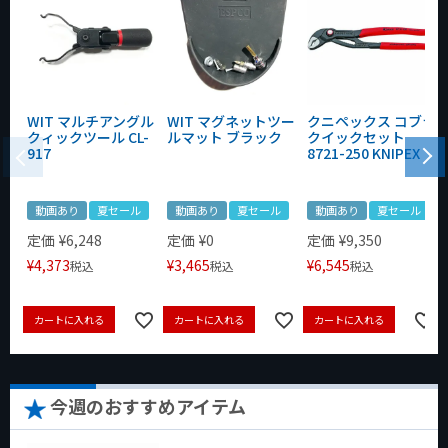
WIT マルチアングル
WIT マグネットツー
クニペックス コブラ
クィックツール CL-
ルマット ブラック
クイックセット
917
8721-250 KNIPEX
動画あり
夏セール
動画あり
夏セール
動画あり
夏セール
定価
¥
6,248
定価
¥
0
定価
¥
9,350
¥
4,373
¥
3,465
¥
6,545
税込
税込
税込
カートに入れる
カートに入れる
カートに入れる
今週のおすすめアイテム