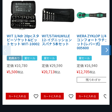
WIT 1/4dr 20pcスタ
WIT/STAHLWILLE
WERA ZYKLOP 1/4"
ビーソケット&ビッ
12-イグニッション
コンフォートラチェ
トセット WIT-10002
スパナ 5本セット
ット(レバー式)
005600
動画あり
夏セール
夏セール
夏セール
定価
¥
10,780
定価
¥
29,590
定価
¥
16,940
¥
5,500
¥
20,713
¥
12,705
税込
税込
税込
残りわずか
カートに入れる
カートに入れる
カートに入れる