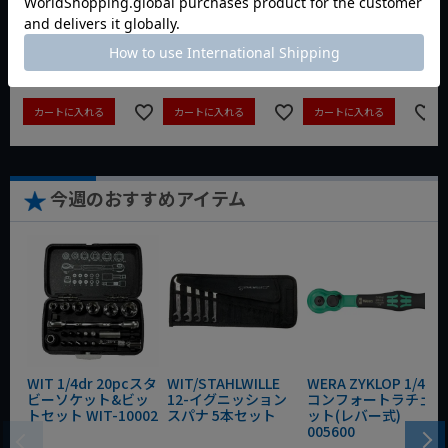
動画あり
夏セール
動画あり
夏セール
動画あり
夏セール
定価
¥
6,248
定価
¥
0
定価
¥
9,350
¥
4,373
¥
3,465
¥
6,545
税込
税込
税込
カートに入れる
カートに入れる
カートに入れる
今週のおすすめアイテム
WIT 1/4dr 20pcスタ
WIT/STAHLWILLE
WERA ZYKLOP 1/4"
ビーソケット&ビッ
12-イグニッション
コンフォートラチェ
トセット WIT-10002
スパナ 5本セット
ット(レバー式)
005600