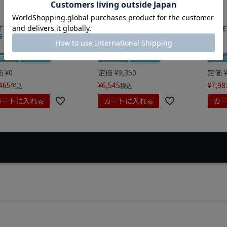
IT マグネットツールマット
クニペックス コブラ クイック
HAZE
ラック
セット 8721-250 KNIPEX
画あり
夏セール
動画あり
夏セール
動画
価
¥
0
定価
¥
9,350
定価
465
¥
6,545
¥
7,98
税込
税込
カートに入れる
カートに入れる
カ