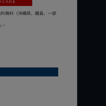
トに入れる
で送料無料（沖縄県、離島、一部
か？
台の商品
¥2,000台の商品