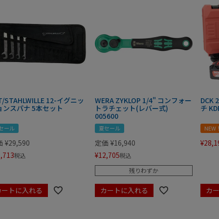
T/STAHLWILLE 12-イグニッ
WERA ZYKLOP 1/4" コンフォー
DCK
ョンスパナ 5本セット
トラチェット(レバー式)
チ KD
005600
セール
夏セール
NEW
価
¥
29,590
定価
¥
16,940
¥
28,1
,713
¥
12,705
税込
税込
残りわずか
カートに入れる
カートに入れる
カ