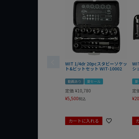
WIT 1/4dr 20pcスタビーソケッ
WI
ト&ビットセット WIT-10002
シ
動画あり
夏セール
夏
定価
¥
10,780
定
¥
5,500
¥
20
税込
カートに入れる