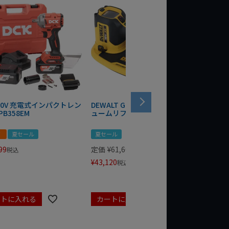
 20V 充電式インパクトレン
DEWALT GRABO 18V電動バキ
WIT/ST
PB358EM
ュームリフター DCE590N-XJ
ンチ 75
！
夏セール
夏セール
夏セール
99
定価
¥
61,600
定価
¥
24
税込
¥
43,120
¥
17,479
税込
ートに入れる
カートに入れる
カート