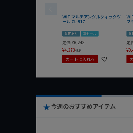
WIT マルチアングルクィックツ
W
ール CL-917
ブ
動画あり
夏セール
動
定価
¥
6,248
定
¥
4,373
¥
3,
税込
カートに入れる
今週のおすすめアイテム