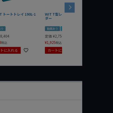
T トートトレイ 190L-1
WIT T型レンチマグネットホル
WERA
ダー
Bottle 
あり
動画あり
夏セール
定価
¥
1,
¥
1,485
¥
8,404
定価
¥
2,750
3
¥
1,925
税込
税込
ートに入れる
カートに入れる
カート