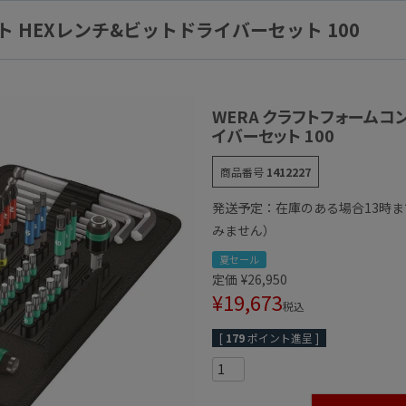
ト HEXレンチ&ビットドライバーセット 100
WERA クラフトフォームコ
イバーセット 100
商品番号
1412227
発送予定：在庫のある場合13時
みません）
夏セール
定価
¥
26,950
¥
19,673
税込
[
179
ポイント進呈 ]