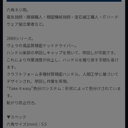
六角ネジ用。
電気技師・眼鏡職人・精密機械技師・宝石細工職人・ITハード
ウェア組立業者など。
2069シリーズ。
ヴェラの高品質精密ナットドライバー。
ハンドル後部の早回しキャップを用いて、早回しが可能です。
これにより作業速度が向上し、ハンドルを握り直す手間も省け
ます。
クラフトフォーム多種材質精密ハンドル、人間工学に基づいて
デザインされ、早回し作業を実現。
”Take it easy”色分けシステム：形状によって色分けされていま
す。
転がり防止付き。
▼スペック
六角サイズ(mm)：5.5