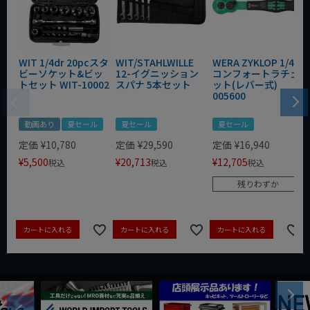
WIT 1/4dr 20pcスタ
WIT/STAHLWILLE
WERA ZYKLOP 1/4"
ビーソケット&ビッ
12-イグニッション
コンフォートラチェ
トセット WIT-10002
スパナ 5本セット
ット(レバー式)
005600
動画あり
夏セール
夏セール
夏セール
定価
¥
10,780
定価
¥
29,590
定価
¥
16,940
¥
5,500
¥
20,713
¥
12,705
税込
税込
税込
残りわずか
カートに入れる
カートに入れる
カートに入れる
Next
Previous