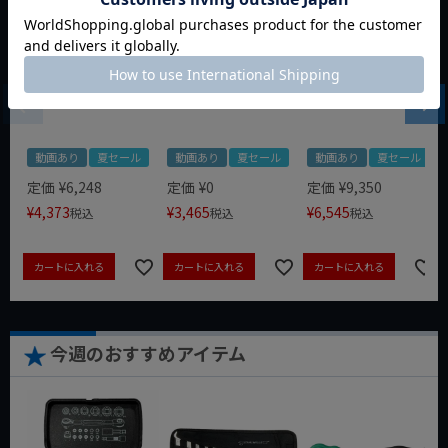
WIT マルチアングル
WIT マグネットツー
クニペックス コブラ
クィックツール CL-
ルマット ブラック
クイックセット
917
8721-250 KNIPEX
動画あり
夏セール
動画あり
夏セール
動画あり
夏セール
定価
¥
6,248
定価
¥
0
定価
¥
9,350
¥
4,373
¥
3,465
¥
6,545
税込
税込
税込
カートに入れる
カートに入れる
カートに入れる
今週のおすすめアイテム