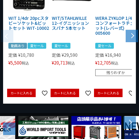
WIT 1/4dr 20pcスタ
WIT/STAHLWILLE
WERA ZYKLOP 1/4"
ビーソケット&ビッ
12-イグニッション
コンフォートラチェ
トセット WIT-10002
スパナ 5本セット
ット(レバー式)
005600
動画あり
夏セール
夏セール
夏セール
定価
¥
10,780
定価
¥
29,590
定価
¥
16,940
¥
5,500
¥
20,713
¥
12,705
税込
税込
税込
残りわずか
カートに入れる
カートに入れる
カートに入れる
Next
Previous